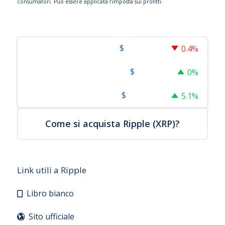
consumatori. Può essere applicata l’imposta sui profitti.
$
64,263.00
Bitcoin
0.4%
$
1,897.36
Ethereum
0%
$
0.198872
Cardano
5.1%
Come si acquista Ripple (XRP)?
Link utili a Ripple
Libro bianco
Sito ufficiale