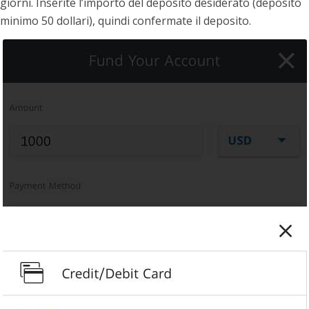
giorni. Inserite l’importo del deposito desiderato (deposito
minimo 50 dollari), quindi confermate il deposito.