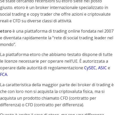
Se state cercando recensioni su etoro siete nel posto
giusto. etoro è un broker internazionale specializzato in
social trading e copy trader che offre azioni e criptovalute
reali e CFD su diverse classi di attività.
etoro
è una piattaforma di trading online fondata nel 2007
e diventata rapidamente la “rete di social trading leader nel
mondo”.
La piattaforma etoro che abbiamo testato dispone di tutte
le licenze necessarie per operare nell’UE. È autorizzata a
operare dalle autorità di regolamentazione
CySEC
,
ASIC
e
FCA
.
La caratteristica della maggior parte dei broker di trading è
che con loro non si acquista la criptovaluta fisica, ma si
acquista un prodotto chiamato CFD (contratto per
differenza) o CFD (contratto per differenza).
Questo è anche il caso di etoro, ma con una differenza