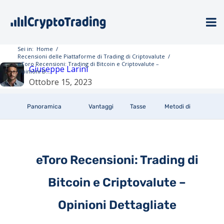
Sei in:
Home
/
Recensioni delle Piattaforme di Trading di Criptovalute
/
eToro Recensioni: Trading di Bitcoin e Criptovalute –
Giuseppe Larini
Opinioni D...
Ottobre 15, 2023
Panoramica
Vantaggi
Tasse
Metodi di
P
e
pagamento
iniz
eToro Recensioni: Trading di
Svantaggi
Bitcoin e Criptovalute –
Opinioni Dettagliate