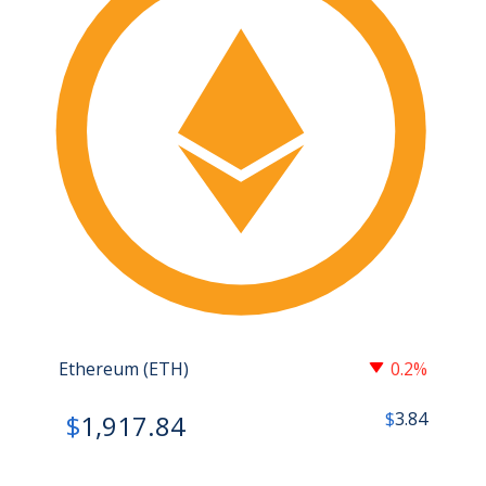
Ethereum (ETH)
0.2%
$
3.84
$
1,917.84