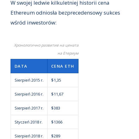
W swojej ledwie kilkuletniej historii cena
Ethereum odniosła bezprecedensowy sukces
wśród inwestorów:
Хронологично развитие на цената
на Етериум
DATA
CENA ETH
Sierpień 2015 r.
$1,35
Sierpień 2016 r.
$11,67
Sierpień 2017 r.
$383
Styczeń 2018 r.
$1366
Sierpień 2018 r.
$289