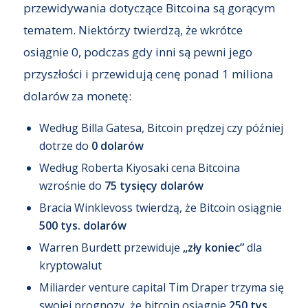
przewidywania dotyczące Bitcoina są gorącym
tematem. Niektórzy twierdzą, że wkrótce
osiągnie 0, podczas gdy inni są pewni jego
przyszłości i przewidują cenę ponad 1 miliona
dolarów za monetę:
Według Billa Gatesa, Bitcoin prędzej czy później
dotrze do
0 dolarów
Według Roberta Kiyosaki cena Bitcoina
wzrośnie do
75 tysięcy dolarów
Bracia Winklevoss twierdzą, że Bitcoin osiągnie
500 tys. dolarów
Warren Burdett przewiduje
„zły koniec”
dla
kryptowalut
Miliarder venture capital Tim Draper trzyma się
swojej prognozy, że bitcoin osiągnie
250 tys.