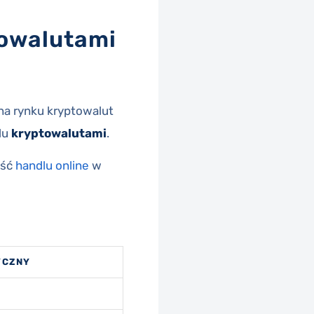
towalutami
 na rynku kryptowalut
lu
kryptowalutami
.
ość
handlu online
w
YCZNY