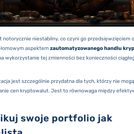
t notorycznie niestabilny, co czyni go przedsięwzięciem 
rzełomowym aspektem
zautomatyzowanego handlu kry
na wykorzystanie tej zmienności bez konieczności ciągł
acja jest szczególnie przydatna dla tych, którzy nie mog
anie cen kryptowalut. Jest to równowaga między efekty
kuj swoje portfolio jak
lista