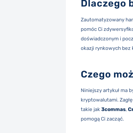
Dlaczego 
Zautomatyzowany hande
pomóc Ci zdywersyfiko
doświadczonym i pocz
okazji rynkowych bez
Czego moż
Niniejszy artykuł m
kryptowalutami. Zagłę
takie jak
3commas
,
C
pomogą Ci zacząć.