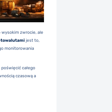
o wysokim zwrocie, ale
ptowalutami
jest to,
ego monitorowania
ą poświęcić całego
wnością czasową a