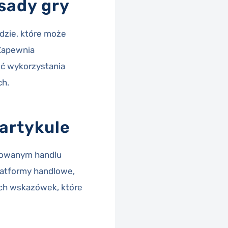
sady gry
ędzie, które może
 Zapewnia
ć wykorzystania
ch.
artykule
zowanym handlu
latformy handlowe,
ych wskazówek, które