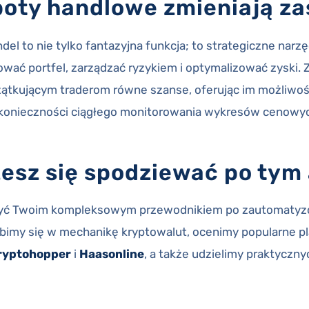
boty handlowe zmieniają za
l to nie tylko fantazyjna funkcja; to strategiczne narz
wać portfel, zarządzać ryzykiem i optymalizować zyski.
ątkującym traderom równe szanse, oferując im możliwoś
 konieczności ciągłego monitorowania wykresów cenowy
esz się spodziewać po tym 
a być Twoim kompleksowym przewodnikiem po zautomaty
bimy się w mechanikę kryptowalut, ocenimy popularne p
ryptohopper
i
Haasonline
, a także udzielimy praktyczn