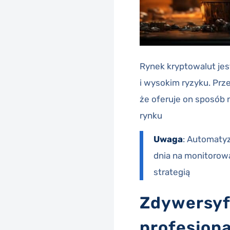
Rynek kryptowalut jes
i wysokim ryzyku. P
że oferuje on sposób 
rynku
Uwaga
: Automatyz
dnia na monitorow
strategią
Zdywersyfi
profesjona