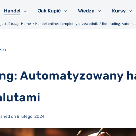
Handel
Jak Kupić
Wiedza
Kursy
Jesteś tutaj:
Home
/
Handel online: kompletny przewodnik
/
Bot trading: Automa
ski
ing: Automatyzowany h
alutami
ished on 8 lutego, 2024