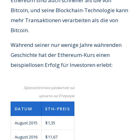
Ethereum sind auch schneller als die von
Bitcoin, und seine Blockchain-Technologie kann
mehr Transaktionen verarbeiten als die von
Bitcoin.
Während seiner nur wenige Jahre währenden
Geschichte hat der Ethereum-Kurs einen
beispiellosen Erfolg für Investoren erlebt:
Хронологично развитие на
цената на Етериум
DATUM
ETH-PREIS
August 2015
$1,35
August 2016
$11,67