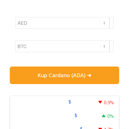
Kup Cardano (ADA) ➜
$
64,710.00
Bitcoin
0.3%
$
1,910.15
Ethereum
0%
$
1.03