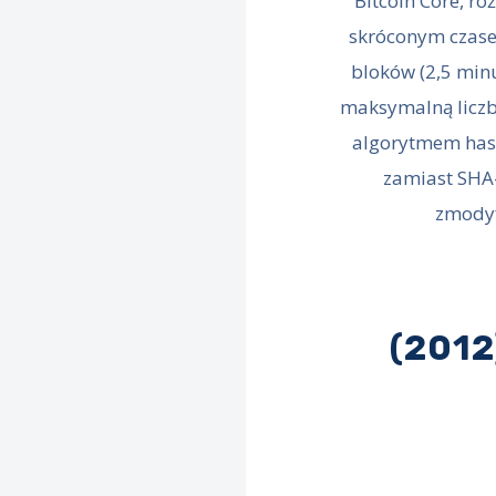
Bitcoin Core, ró
skróconym czas
bloków (2,5 min
maksymalną licz
algorytmem has
zamiast SHA-
zmody
(2012