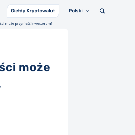
Giełdy Kryptowalut
Polski
zyści może przynieść inwestorom?
yści może
?