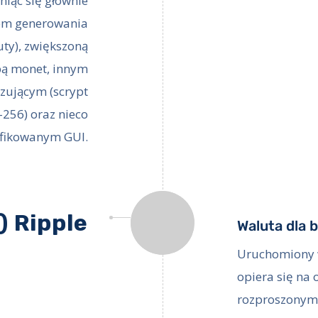
żniąc się głównie
em generowania
uty), zwiększoną
bą monet, innym
zującym (scrypt
256) oraz nieco
fikowanym GUI.
) Ripple
Waluta dla 
Uruchomiony w
opiera się na
rozproszonym 