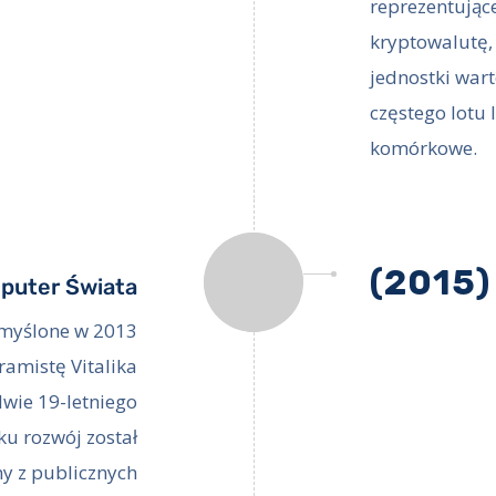
reprezentujące
kryptowalutę,
jednostki warto
częstego lotu
komórkowe.
(2015)
puter Świata
ymyślone w 2013
ramistę Vitalika
dwie 19-letniego
ku rozwój został
y z publicznych