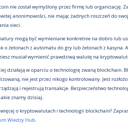
itcoin nie został wymyślony przez firmę lub organizację. 
owitej anonimowości, nie mając żadnych roszczeń do swoj
nia sieci.
natury mogą być wymieniane konkretnie na dobro lub usł
jak o żetonach z automatu do gry lub żetonach z kasyna.
dziesz musiał wymienić prawdziwą walutę na kryptowalut
ej działają w oparciu o technologię zwaną blockchain. Bl
izowaną, nie jest przez nikogo kontrolowany. Jest rozłoż
ądzają i rejestrują transakcje. Bezpieczeństwo technolog
akie znamy dzisiaj.
 więcej o kryptowalutach i technologii blockchain? Zapr
rum Wiedzy Hub
.