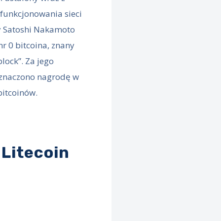
funkcjonowania sieci
dy Satoshi Nakamoto
r 0 bitcoina, znany
block”. Za jego
znaczono nagrodę w
bitcoinów.
 Litecoin