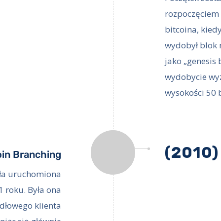
rozpoczęciem 
bitcoina, kie
wydobył blok n
jako „genesis 
wydobycie wy
wysokości 50 
(2010)
oin Branching
ła uruchomiona
1 roku. Była ona
dłowego klienta