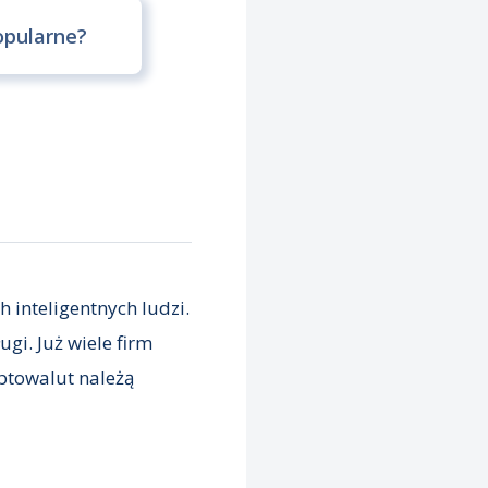
opularne?
 inteligentnych ludzi.
gi. Już wiele firm
yptowalut należą