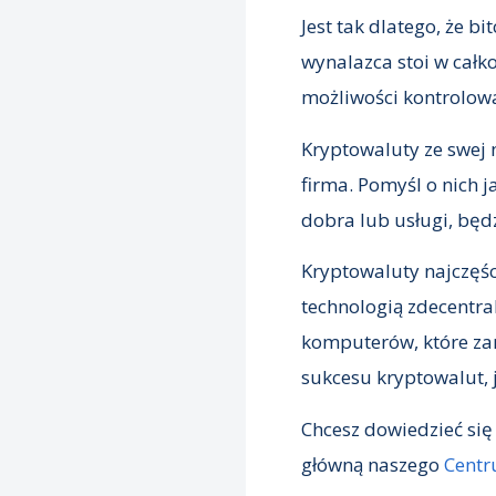
Jest tak dlatego, że b
wynalazca stoi w całk
możliwości kontrolowa
Kryptowaluty ze swej 
firma. Pomyśl o nich 
dobra lub usługi, bę
Kryptowaluty najczęści
technologią zdecentral
komputerów, które zarz
sukcesu kryptowalut, j
Chcesz dowiedzieć się
główną naszego
Cent