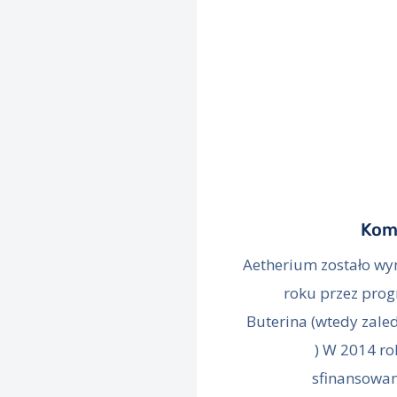
Kom
Aetherium zostało w
roku przez prog
Buterina (wtedy zale
) W 2014 ro
sfinansowan