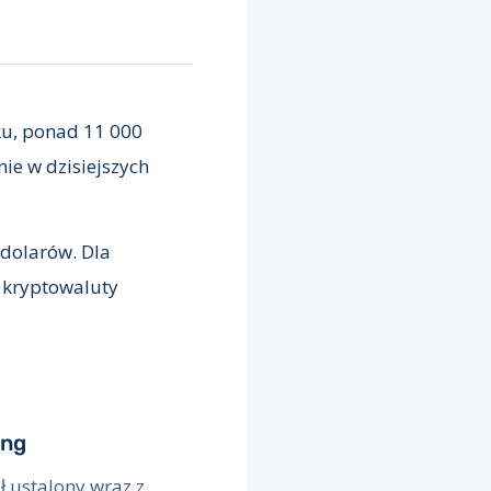
ku, ponad 11 000
ie w dzisiejszych
 dolarów. Dla
o kryptowaluty
ing
ł ustalony wraz z