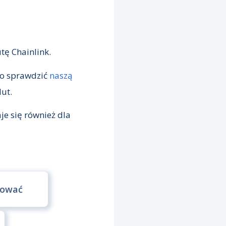
tę Chainlink.
to sprawdzić
naszą
ut.
je się również dla
pować