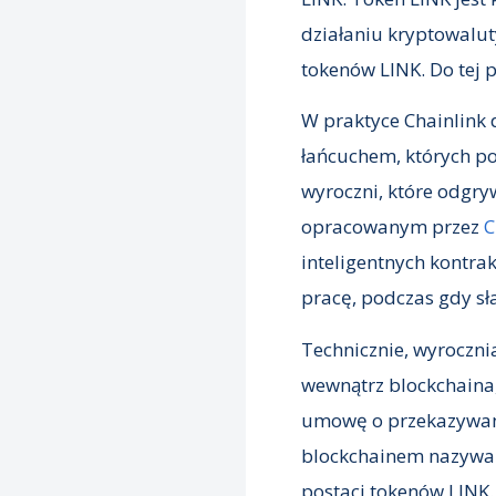
działaniu kryptowalut
tokenów LINK. Do tej 
W praktyce Chainlink 
łańcuchem, których po
wyroczni, które odgry
opracowanym przez
C
inteligentnych kontra
pracę, podczas gdy sł
Technicznie, wyrocznia
wewnątrz blockchaina
umowę o przekazywani
blockchainem nazywana
postaci tokenów LINK.