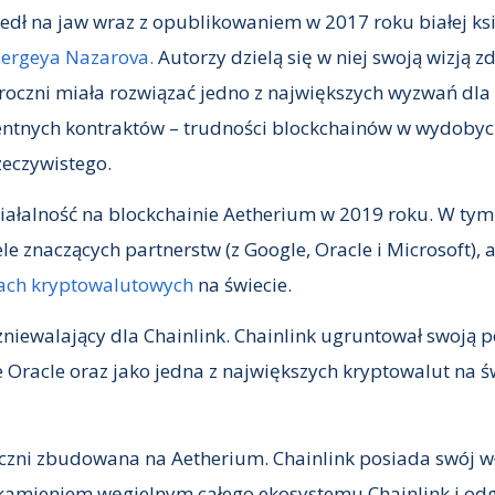
zedł na jaw wraz z opublikowaniem w 2017 roku białej ksi
Sergeya Nazarova.
Autorzy dzielą się w niej swoją wizją z
roczni miała rozwiązać jedno z największych wyzwań dla
gentnych kontraktów – trudności blockchainów w wydoby
zeczywistego.
ziałalność na blockchainie Aetherium w 2019 roku. W t
le znaczących partnerstw (z Google, Oracle i Microsoft), 
dach kryptowalutowych
na świecie.
zniewalający dla Chainlink. Chainlink ugruntował swoją 
e Oracle oraz jako jedna z największych kryptowalut na
oczni zbudowana na Aetherium. Chainlink posiada swój w
 kamieniem węgielnym całego ekosystemu Chainlink i od