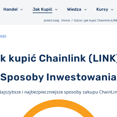
Handel
Jak Kupić
Wiedza
Kursy
Jesteś tutaj:
Home
/
Gdzie i jak kupić Chainlink (L
ski
ak kupić Chainlink (LIN
Sposoby Inwestowania
ajszybsze i najbezpieczniejsze sposoby zakupu ChainLi