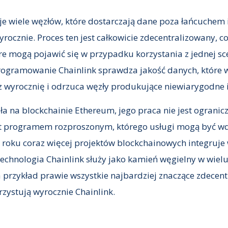
je wiele węzłów, które dostarczają dane poza łańcuchem 
rocznie. Proces ten jest całkowicie zdecentralizowany, c
e mogą pojawić się w przypadku korzystania z jednej sc
ogramowanie Chainlink sprawdza jakość danych, które w
yrocznię i odrzuca węzły produkujące niewiarygodne i n
ała na blockchainie Ethereum, jego praca nie jest ograni
est programem rozproszonym, którego usługi mogą być 
 roku coraz więcej projektów blockchainowych integruje 
 technologia Chainlink służy jako kamień węgielny w wiel
przykład prawie wszystkie najbardziej znaczące zdecent
rzystują wyrocznie Chainlink.