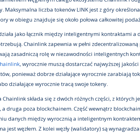
y. Maksymalna liczba tokenów LINK jest z góry określona
pory w obiegu znajduje się około połowa całkowitej podaż
działa jako łącznik między inteligentnymi kontraktami a
trzebują. Chainlink zapewnia w pełni zdecentralizowaną
wają zasadniczą rolę w niezawodności inteligentnych kon
hainlink
, wyrocznie muszą dostarczać najwyższej jakości
któw, ponieważ dobrze działające wyrocznie zarabiają to
abo działające wyrocznie tracą swoje tokeny.
 Chainlink składa się z dwóch różnych części, z których j
, a druga poza blockchainem. Część wewnątrz blockchai
u danych między wyrocznią a inteligentnym kontraktem
 jest węzłem. Z kolei węzły (walidatory) są wynagradza