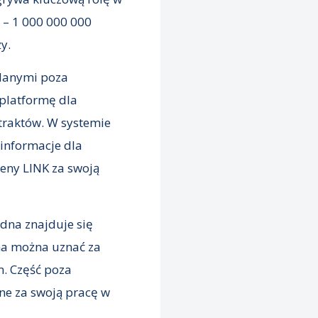
 – 1 000 000 000
y.
 danymi poza
 platformę dla
traktów. W systemie
 informacje dla
keny LINK za swoją
edna znajduje się
na można uznać za
. Część poza
ne za swoją pracę w