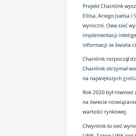
Projekt Chainlink wys
Ellisa, Ariego Juelsa i
wyroczni. Owa sieć wy
implementacji inteli
informacji ze świata r
Chainlink rozpoczął d
Chainlink otrzymał wie
na największych
gieł
Rok 2020 był również 
na świecie rozwiązani
wartości rynkowej.
Cheynlink to sieć wyr
LINK. Token LINK jest