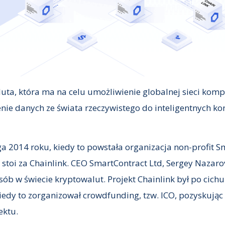
luta, która ma na celu umożliwienie globalnej sieci kom
nie danych ze świata rzeczywistego do inteligentnych ko
ga 2014 roku, kiedy to powstała organizacja non-profit S
 stoi za Chainlink. CEO SmartContract Ltd, Sergey Nazarov
ób w świecie kryptowalut. Projekt Chainlink był po cichu
 kiedy to zorganizował crowdfunding, tzw. ICO, pozyskują
ektu.