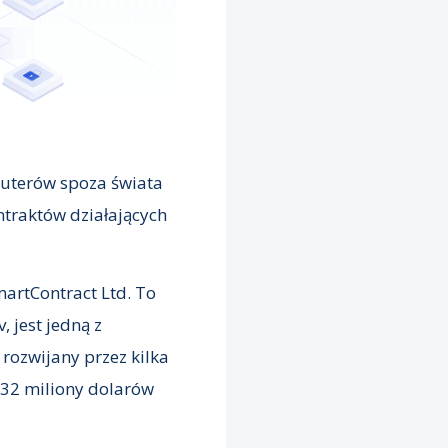
puterów spoza świata
ntraktów działających
martContract Ltd. To
, jest jedną z
 rozwijany przez kilka
c 32 miliony dolarów