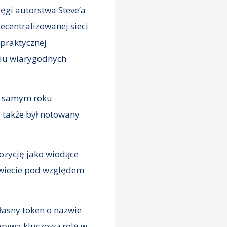
ęgi autorstwa Steve’a
decentralizowanej sieci
 praktycznej
ciu wiarygodnych
ym samym roku
a także był notowany
pozycję jako wiodące
 świecie pod względem
łasny token o nazwie
grywa kluczową rolę w