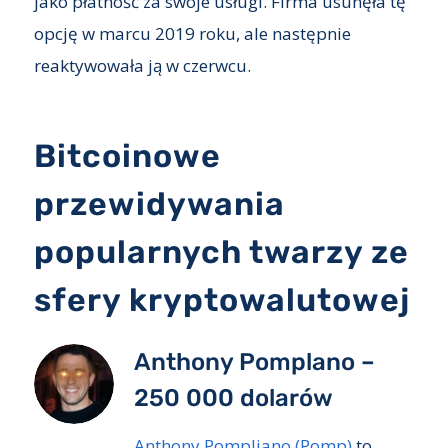
jako płatność za swoje usługi. Firma usunęła tę
opcję w marcu 2019 roku, ale następnie
reaktywowała ją w czerwcu.
Bitcoinowe
przewidywania
popularnych twarzy ze
sfery kryptowalutowej
Anthony Pomplano –
250 000 dolarów
Anthony Pompliano (Pomp)
to