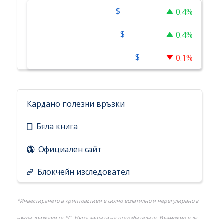
$
64,924.00
Bitcoin
0.4%
$
1,915.55
Ethereum
0.4%
$
1.03
XRP
0.1%
Кардано полезни връзки
Бяла книга
Официален сайт
Блокчейн изследовател
*Инвестирането в криптоактиви е силно волатилно и нерегулирано в
някои държави от ЕС. Няма защита на потребителите. Възможно е да