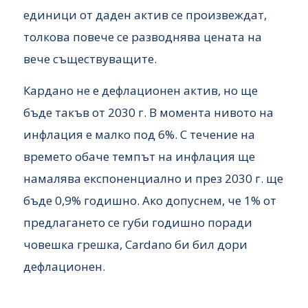
единици от даден актив се произвеждат,
толкова повече се разводнява цената на
вече съществуващите.
Кардано не е дефлационен актив, но ще
бъде такъв от 2030 г. В момента нивото на
инфлация е малко под 6%. С течение на
времето обаче темпът на инфлация ще
намалява експоненциално и през 2030 г. ще
бъде 0,9% годишно. Ако допуснем, че 1% от
предлагането се губи годишно поради
човешка грешка, Cardano би бил дори
дефлационен.