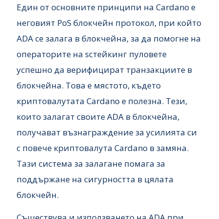
Един от основните принципи на Cardano е
неговият PoS блокчейн протокол, при който
ADA се залага в блокчейна, за да помогне на
операторите на sстейкинг пуловете
успешно да верифицират транзакциите в
блокчейна. Това е мястото, където
криптовалутата Cardano е полезна. Тези,
които залагат своите ADA в блокчейна,
получават възнаграждение за усилията си
с повече криптовалута Cardano в замяна.
Тази система за залагане помага за
поддържане на сигурността в цялата
блокчейн.
Съществува и използването на ADA при