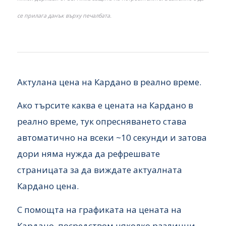
се прилага данък върху печалбата.
Aктулана цена на Кардано в реално време.
Ако търсите каква е цената на Кардано в
реално време, тук опресняването става
автоматично на всеки ~10 секунди и затова
дори няма нужда да рефрешвате
страницата за да виждате актуалната
Кардано цена.
С помощта на графиката на цената на
Кардано, посредством няколко различни