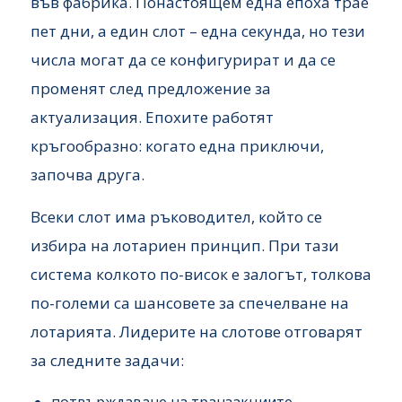
във фабрика. Понастоящем една епоха трае
пет дни, а един слот – една секунда, но тези
числа могат да се конфигурират и да се
променят след предложение за
актуализация. Епохите работят
кръгообразно: когато една приключи,
започва друга.
Всеки слот има ръководител, който се
избира на лотариен принцип. При тази
система колкото по-висок е залогът, толкова
по-големи са шансовете за спечелване на
лотарията. Лидерите на слотове отговарят
за следните задачи: