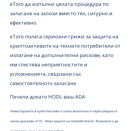
eToro да изпълни цялата процедура по
залагане на залози вместо тях, сигурно и
ефективно.
eToro полага сериозни грижи за защита на
криптоактивите на техните потребители от
излагане на допълнителни рискове, като
им спестява неприятностите и
усложненията, свързани със
самостоятелното залагане.
Печели докато HODL-ваш ADA
Инвестирането в криптоактиви е силно волатилно и нерегулирано в
някои държави от ЕС. Няма защита на потребителите. Възможно е да
се прилага данък върху печалбата.