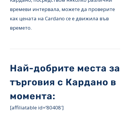
времеви интервала, можете да проверите
как цената на Cardano се е движила във
времето.
Най-добрите места за
търговия с Кардано в
момента:
[affiliatable id=’80408′]