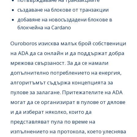
потвърждаване на транзакциите
създаване на блокове от транзакции
добавяне на новосъздадени блокове в
блокчейна на Cardano
Ouroboros изисква малък брой собственици
на ADA да са онлайн и да поддържат добра
мрежова свързаност. За да се намали
допълнително потреблението на енергия,
алгоритъмът съдържа концепцията за
пулове за залагане. Притежателите на ADA
могат да се организират в пулове от дялове
и да изберат няколко, които да
представляват пула по време на
изпълнението на протокола, което улеснява