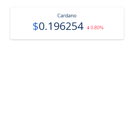
Cardano
$
0.196254
0.80%