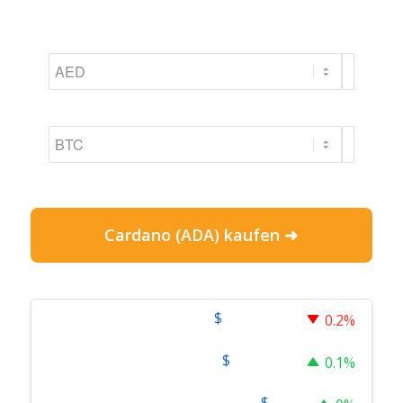
Cardano (ADA) kaufen ➜
$
64,857.00
Bitcoin
0.2%
$
1,920.22
Ethereum
0.1%
$
1.04