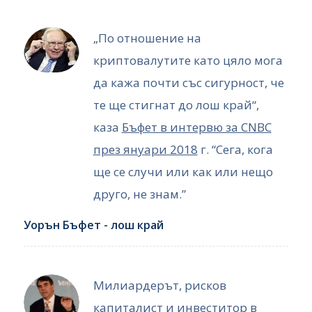
„По отношение на
криптовалутите като цяло мога
да кажа почти със сигурност, че
те ще стигнат до лош край“,
каза
Бъфет в интервю за CNBC
през януари 2018
г. “Сега, кога
ще се случи или как или нещо
друго, не знам.”
Уорън Бъфет - лош край
Милиардерът, рисков
капиталист и инвеститор в