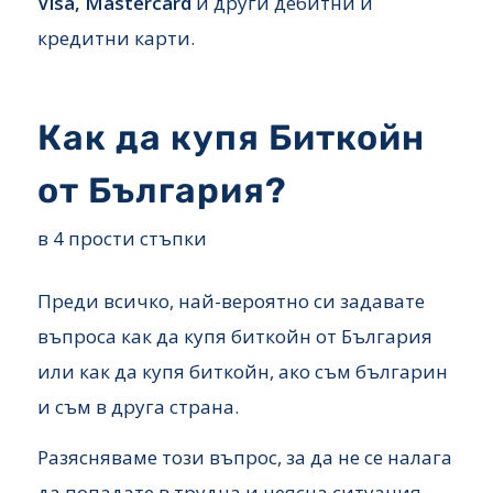
Visa, Mastercard
и други дебитни и
кредитни карти.
Как да купя Биткойн
от България?
в 4 прости стъпки
Преди всичко, най-вероятно си задавате
въпроса как да купя биткойн от България
или как да купя биткойн, ако съм българин
и съм в друга страна.
Разясняваме този въпрос, за да не се налага
да попадате в трудна и неясна ситуация.