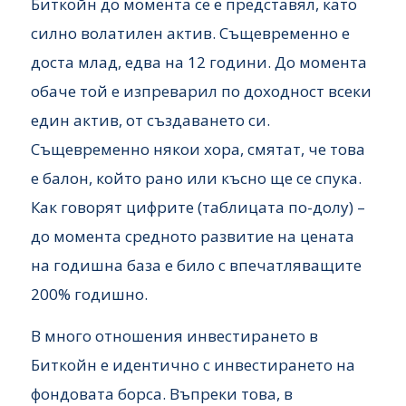
Биткойн до момента се е представял, като
силно волатилен актив. Същевременно е
доста млад, едва на 12 години. До момента
обаче той е изпреварил по доходност всеки
един актив, от създаването си.
Същевременно някои хора, смятат, че това
е балон, който рано или късно ще се спука.
Как говорят цифрите (таблицата по-долу) –
до момента средното развитие на цената
на годишна база е било с впечатляващите
200% годишно.
В много отношения инвестирането в
Биткойн е идентично с инвестирането на
фондовата борса. Въпреки това, в