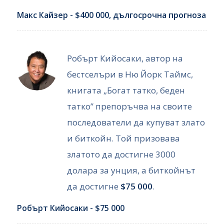
Макс Кайзер - $400 000, дългосрочна прогноза
Робърт Кийосаки, автор на
бестселъри в Ню Йорк Таймс,
книгата „Богат татко, беден
татко” препоръчва на своите
последователи да купуват злато
и биткойн. Той призовава
златото да достигне 3000
долара за унция, а биткойнът
да достигне
$75 000
.
Робърт Кийосаки - $75 000