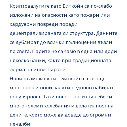
Криптовалутите като Биткойн са по-слабо
изложени на опасности като пожари или
хардуерни повреди поради
децентрализираната си структура. Данните
се дублират до всички пълноценни възли
по света. Парите не са само в една или дори
няколко банки, както при традиционната
форма на инвестиране
Нови възможности – Биткойн е все още
много нов и нови валути редовно набират
популярност. Тази новост носи със себе си
много големи колебания и волатилност на
цените, което може да доведе до огромни
печалби.