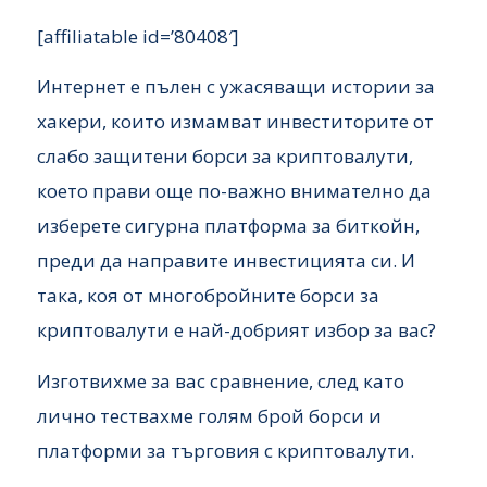
[affiliatable id=’80408′]
Интернет е пълен с ужасяващи истории за
хакери, които измамват инвеститорите от
слабо защитени борси за криптовалути,
което прави още по-важно внимателно да
изберете сигурна платформа за биткойн,
преди да направите инвестицията си. И
така, коя от многобройните борси за
криптовалути е най-добрият избор за вас?
Изготвихме за вас сравнение, след като
лично тествахме голям брой борси и
платформи за търговия с криптовалути.