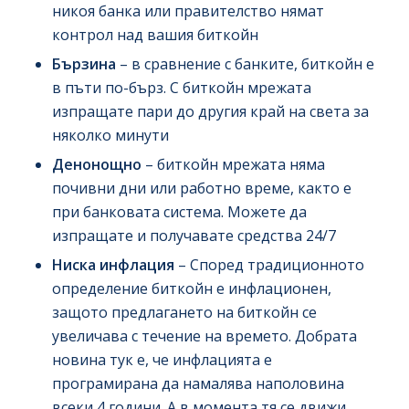
никоя банка или правителство нямат
контрол над вашия биткойн
Бързина
– в сравнение с банките, биткойн е
в пъти по-бърз. С биткойн мрежата
изпращате пари до другия край на света за
няколко минути
Денонощно
– биткойн мрежата няма
почивни дни или работно време, както е
при банковата система. Можете да
изпращате и получавате средства 24/7
Ниска инфлация
– Според традиционното
определение биткойн е инфлационен,
защото предлагането на биткойн се
увеличава с течение на времето. Добрата
новина тук е, че инфлацията е
програмирана да намалява наполовина
всеки 4 години. А в момента тя се движи