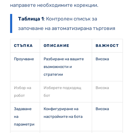
направете необходимите корекции.
Таблица 1
: Контролен списък за
започване на автоматизирана търговия
СТЪПКА
ОПИСАНИЕ
ВАЖНОСТ
Проучване
Разбиране на вашите
Висока
възможности и
стратегии
Избор на
Изберете подходящ
Висока
робот
бот
Задаване
Конфигуриране на
Висока
на
настройките на бота
параметри