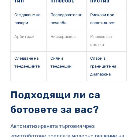
ТИП
ПЛЮСОВЕ
ПРОТИВ
Създаване на
Последователни
Рискови при
пазари
печалби
волатилност
Арбитраж
Нискорисков
Множество
сметки
Следване на
Силни
Слаби в
тенденциите
тенденции
границите на
диапазона
Подходящи ли са
ботовете за вас?
Автоматизираната търговия чрез
криптоботове предлага модерно решение на