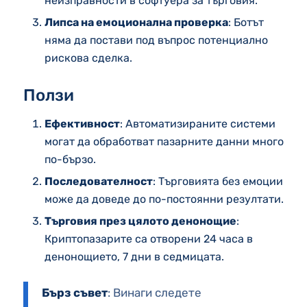
неизправности в софтуера за търговия.
Липса на емоционална проверка
: Ботът
няма да постави под въпрос потенциално
рискова сделка.
Ползи
Ефективност
: Автоматизираните системи
могат да обработват пазарните данни много
по-бързо.
Последователност
: Търговията без емоции
може да доведе до по-постоянни резултати.
Търговия през цялото денонощие
:
Криптопазарите са отворени 24 часа в
денонощието, 7 дни в седмицата.
Бърз съвет
: Винаги следете