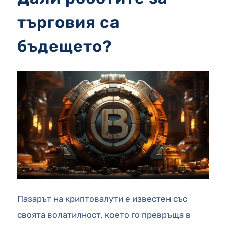
търговия са
бъдещето?
Пазарът на криптовалути е известен със
своята волатилност, което го превръща в