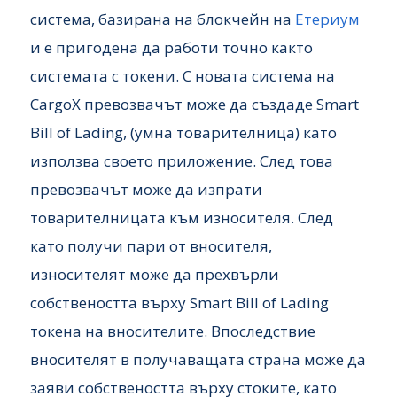
система, базирана на блокчейн на
Етериум
и е пригодена да работи точно както
системата с токени. С новата система на
CargoX превозвачът може да създаде Smart
Bill of Lading, (умна товарителница) като
използва своето приложение. След това
превозвачът може да изпрати
товарителницата към износителя. След
като получи пари от вносителя,
износителят може да прехвърли
собствеността върху Smart Bill of Lading
токена на вносителите. Впоследствие
вносителят в получаващата страна може да
заяви собствеността върху стоките, като