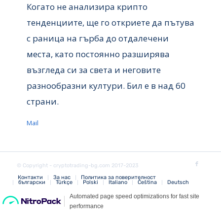
Когато не анализира крипто
тенденциите, ще го откриете да пътува
с раница на гърба до отдалечени
места, като постоянно разширява
възгледа си за света и неговите
разнообразни култури. Бил е в над 60
страни.
Mail
© Copyright - cryptotrading-bg.com 2017-2023
Контакти
За нас
Политика за поверителност
български
Türkçe
Polski
Italiano
Čeština
Deutsch
Link partner online games: