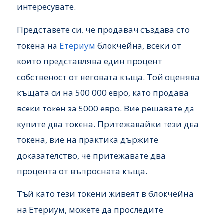
интересувате.
Представете си, че продавач създава сто
токена на
Етериум
блокчейна, всеки от
които представлява един процент
собственост от неговата къща. Той оценява
къщата си на 500 000 евро, като продава
всеки токен за 5000 евро. Вие решавате да
купите два токена. Притежавайки тези два
токена, вие на практика държите
доказателство, че притежавате два
процента от въпросната къща.
Тъй като тези токени живеят в блокчейна
на Етериум, можете да проследите