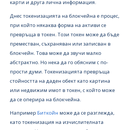
карти и друга лична информация.
Днес токенизацията на блокчейна е процес,
при който някаква форма на активи се
превръща в токен. Този токен може да бъде
преместван, съхраняван или записван в
блокчейн. Това може да звучи малко
абстрактно. Но нека да го обясним с по-
прости думи. Токенизацията превръща
стойността на даден обект като картина
или недвижим имот в токен, с който може
да се оперира на блокчейна.
Например
Биткойн
може да се разглежда,
като токенизация на изчислителната