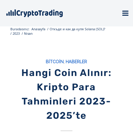
Buradasınız:
Anasayfa
/
Откъде и как да купя Solana (SOL)?
/
2023
/
Nisan
BITCOIN
,
HABERLER
Hangi Coin Alınır:
Kripto Para
Tahminleri 2023-
2025’te