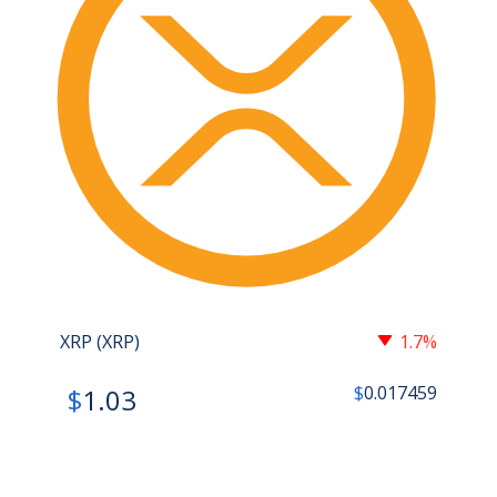
XRP (XRP)
1.7%
$
0.017459
$
1.03