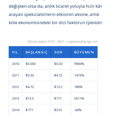
değişken olsa da, anlık ticaret yoluyla hızlı kâr
arayan spekülatörlerin etkisinin aksine, artık
kitle ekonomisindeki bir dizi faktörün işlevidir.
Bitcoin İadesi 2010 - 2021 - cryptotrading-bg.com
YIL
BAŞLANGIÇ
SON
BÜYÜME%
2010
$0.003
$0.30
9900%
2011
$0.30
$4.72
1473%
2012
$4.72
$13.5
186%
2013
$13.5
$771
5611%
2014
$771
$310
-60%