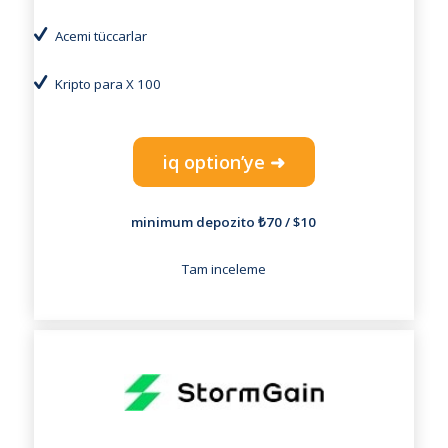
Acemi tüccarlar
Kripto para X 100
iq option’ye ➜
minimum depozito ₺70 / $10
Tam inceleme