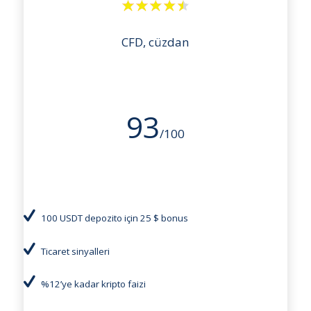
CFD, cüzdan
93
/100
100 USDT depozito için 25 $ bonus
Ticaret sinyalleri
%12’ye kadar kripto faizi