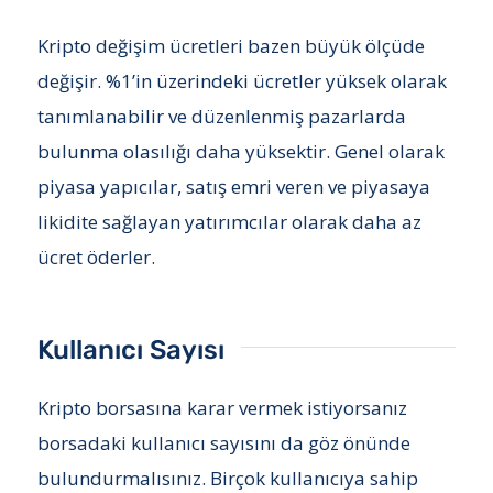
Kripto değişim ücretleri bazen büyük ölçüde
değişir. %1’in üzerindeki ücretler yüksek olarak
tanımlanabilir ve düzenlenmiş pazarlarda
bulunma olasılığı daha yüksektir. Genel olarak
piyasa yapıcılar, satış emri veren ve piyasaya
likidite sağlayan yatırımcılar olarak daha az
ücret öderler.
Kullanıcı Sayısı
Kripto borsasına karar vermek istiyorsanız
borsadaki kullanıcı sayısını da göz önünde
bulundurmalısınız. Birçok kullanıcıya sahip