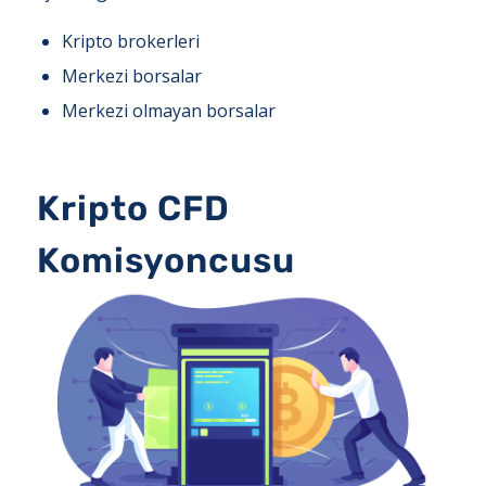
Kripto brokerleri
Merkezi borsalar
Merkezi olmayan borsalar
Kripto CFD
Komisyoncusu