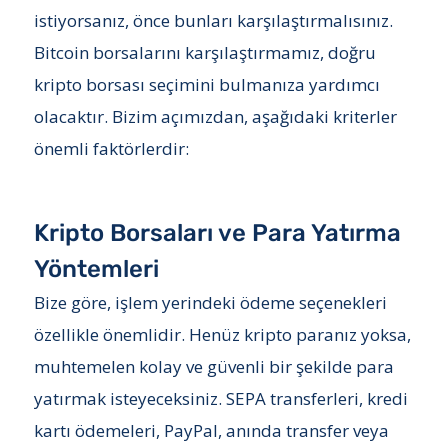
istiyorsanız, önce bunları karşılaştırmalısınız.
Bitcoin borsalarını karşılaştırmamız, doğru
kripto borsası seçimini bulmanıza yardımcı
olacaktır. Bizim açımızdan, aşağıdaki kriterler
önemli faktörlerdir:
Kripto Borsaları ve Para Yatırma
Yöntemleri
Bize göre, işlem yerindeki ödeme seçenekleri
özellikle önemlidir. Henüz kripto paranız yoksa,
muhtemelen kolay ve güvenli bir şekilde para
yatırmak isteyeceksiniz. SEPA transferleri, kredi
kartı ödemeleri, PayPal, anında transfer veya