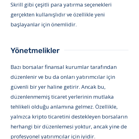
Skrill gibi çeşitli para yatırma seçenekleri
gerçekten kullanışlıdır ve özellikle yeni
başlayanlar için önemlidir.
Yönetmelikler
Bazı borsalar finansal kurumlar tarafından
düzenlenir ve bu da onları yatırımcılar için
güvenli bir yer haline getirir. Ancak bu,
düzenlenmemiş ticaret yerlerinin mutlaka
tehlikeli olduğu anlamına gelmez. Özellikle,
yalnızca kripto ticaretini destekleyen borsaların
herhangi bir düzenlemesi yoktur, ancak yine de
profesyonel yatırımcılar için iyidir.