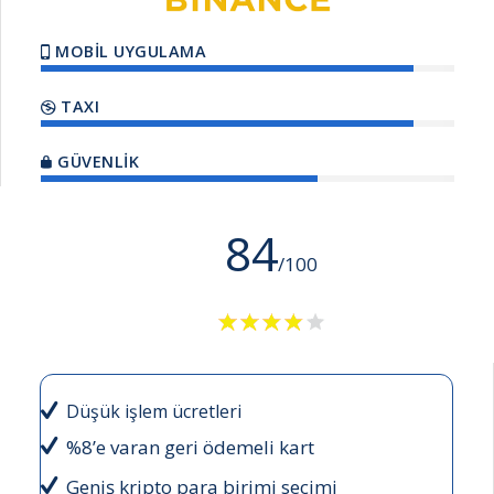
MOBIL UYGULAMA
TAXI
GÜVENLIK
84
/100
Düşük işlem ücretleri
%8’e varan geri ödemeli kart
Geniş kripto para birimi seçimi