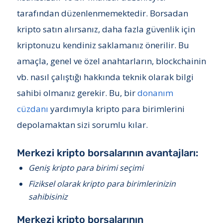
tarafından düzenlenmemektedir. Borsadan
kripto satın alırsanız, daha fazla güvenlik için
kriptonuzu kendiniz saklamanız önerilir. Bu
amaçla, genel ve özel anahtarların, blockchainin
vb. nasıl çalıştığı hakkında teknik olarak bilgi
sahibi olmanız gerekir. Bu, bir
donanım
cüzdanı
yardımıyla kripto para birimlerini
depolamaktan sizi sorumlu kılar.
Merkezi kripto borsalarının avantajları:
Geniş kripto para birimi seçimi
Fiziksel olarak kripto para birimlerinizin
sahibisiniz
Merkezi kripto borsalarının