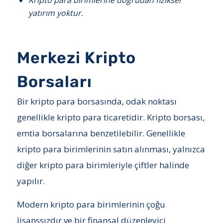
Kripto para birimlerine doğrudan fiziksel
yatırım yoktur.
Merkezi Kripto
Borsaları
Bir kripto para borsasında, odak noktası
genellikle kripto para ticaretidir. Kripto borsası,
emtia borsalarına benzetilebilir. Genellikle
kripto para birimlerinin satın alınması, yalnızca
diğer kripto para birimleriyle çiftler halinde
yapılır.
Modern kripto para birimlerinin çoğu
lisanssızdır ve bir finansal düzenleyici