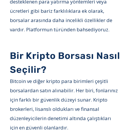
desteklenen para yatırma yöntemleri veya
ücretleri gibi bariz farklılıklara ek olarak,
borsalar arasında daha incelikli özellikler de
vardır. Platformun türünden bahsediyoruz.
Bir Kripto Borsası Nasıl
Seçilir?
Bitcoin ve diğer kripto para birimleri çeşitli
borsalardan satın alınabilir. Her biri, fonlarınız
için farklı bir güvenlik düzeyi sunar. Kripto
brokerleri, lisanslı oldukları ve finansal
düzenleyicilerin denetimi altında çalıştıkları
için en güvenli olanlardır.