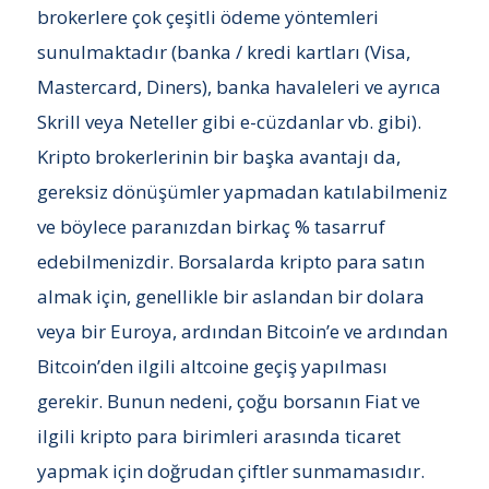
brokerlere çok çeşitli ödeme yöntemleri
sunulmaktadır (banka / kredi kartları (Visa,
Mastercard, Diners), banka havaleleri ve ayrıca
Skrill veya Neteller gibi e-cüzdanlar vb. gibi).
Kripto brokerlerinin bir başka avantajı da,
gereksiz dönüşümler yapmadan katılabilmeniz
ve böylece paranızdan birkaç % tasarruf
edebilmenizdir. Borsalarda kripto para satın
almak için, genellikle bir aslandan bir dolara
veya bir Euroya, ardından Bitcoin’e ve ardından
Bitcoin’den ilgili altcoine geçiş yapılması
gerekir. Bunun nedeni, çoğu borsanın Fiat ve
ilgili kripto para birimleri arasında ticaret
yapmak için doğrudan çiftler sunmamasıdır.