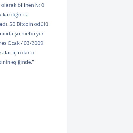
 olarak bilinen № 0
u kazdığında
adı. 50 Bitcoin ödülü
anında şu metin yer
imes Ocak / 03/2009
alar için ikinci
inin eşiğinde.”