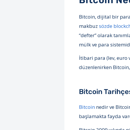
Bitcoin Ne
Bitcoin, dijital bir p
makbuz
sözde blockc
“defter” olarak tanıml
mülk ve para sistemidi
İtibari para (lev, eur
düzenlenirken Bitcoin,
Bitcoin Tarihçe
Bitcoin
nedir ve Bitcoi
başlamakta fayda vard
Bitcoin 2009 yılında p