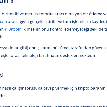
dir?
ara birimidir ve merkezi otorite aracı olmayan bir ödeme
hain
aracılığıyla gerçekleştirilir ve tüm işlemlerin kaydedi
anır.
Bitcoin
, kimsenin onu kontrol edemeyeceği şekilde ta
r.
o veya dolar gibi) onu çıkaran hükümet tarafından güvence 
 eşler arası teknoloji tarafından desteklenmektedir.
si
n nasıl çalışır sorusuna cevap vermek için kripto paranı
ır.
iyasaya sürüldü ve şu anda ilk kripto para birimi olarak 