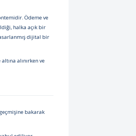
 yöntemidir. Ödeme ve
ldiği, halka açık bir
sarlanmış dijital bir
altına alınırken ve
n geçmişine bakarak
kabul ediliyor.