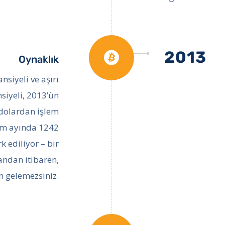
2013
Oynaklık
ansiyeli ve aşırı
siyeli, 2013’ün
dolardan işlem
ım ayında 1242
k ediliyor – bir
andan itibaren,
n gelemezsiniz.