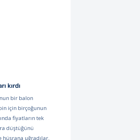
rı kırdı
unun bir balon
oin için birçoğunun
ğında fiyatların tek
ara düştüğünü
e hüsrana uğradılar.