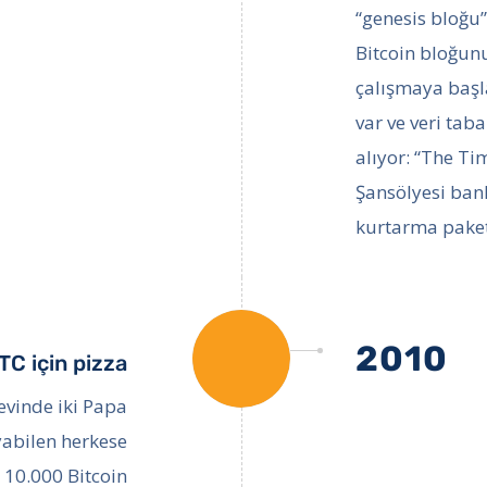
“genesis bloğu”
Bitcoin bloğun
çalışmaya başl
var ve veri tab
alıyor: “The T
Şansölyesi bank
kurtarma paket
2010
TC için pizza
evinde iki Papa
ayabilen herkese
 10.000 Bitcoin