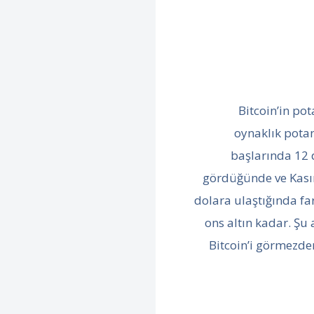
Bitcoin’in pot
oynaklık potan
başlarında 12 
gördüğünde ve Kas
dolara ulaştığında far
ons altın kadar. Şu 
Bitcoin’i görmezde