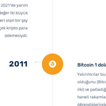
u, 2021’de yarım
değer iki büyük
ri olan bir şey
rçek kripto para
ödemesiydi.
2011
Bitcoin 1 dola
Yatırımcılar b
olduğunu (Bitc
ilki) ve patladı
haneli rakaml
öğrendiklerind