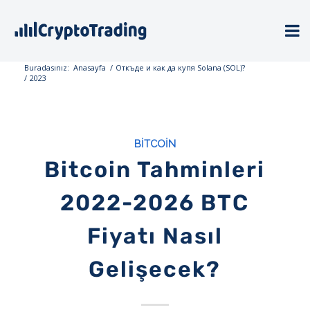
Buradasınız:
Anasayfa
/
Откъде и как да купя Solana (SOL)?
/
2023
BITCOIN
Bitcoin Tahminleri
2022-2026 BTC
Fiyatı Nasıl
Gelişecek?