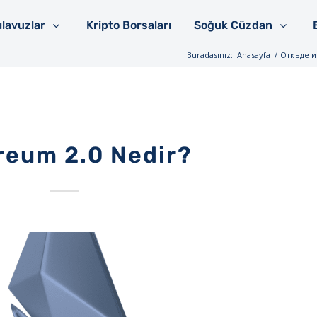
ılavuzlar
Kripto Borsaları
Soğuk Cüzdan
Buradasınız:
Anasayfa
/
Откъде и 
reum 2.0 Nedir?