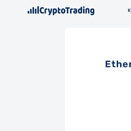
K
Ethe