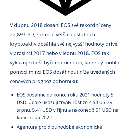
V dubnu 2018 dosáhl EOS své rekordní ceny
22,89 USD, zatímco většina ostatních
kryptoaktiv dosáhla své nejvyšší hodnoty dříve,
v prosinci 2017 nebo v lednu 2018. EOS tak
vykazuje další býčí momentum, které by mohlo
pomoci minci EOS dosáhnout níže uvedených
cenových prognóz odborníků:
EOS dosáhne do konce roku 2021 hodnoty 5
USD. Údaje ukazují trvalý růst ze 4,53 USD v
srpnu, 5,41 USD v říjnu a nakonec 6,51 USD na
konci roku 2022.
Agentura pro dlouhodobé ekonomické