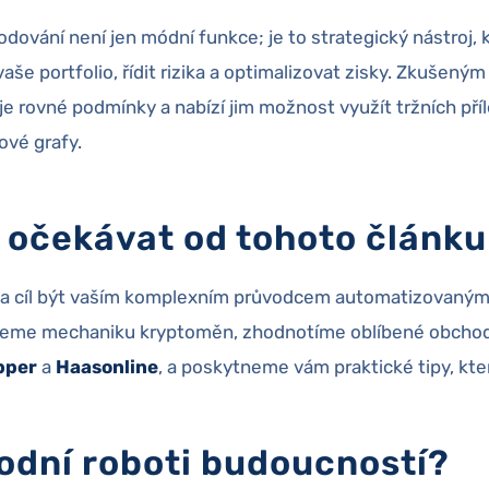
ování není jen módní funkce; je to strategický nástroj,
aše portfolio, řídit rizika a optimalizovat zisky. Zkušeným 
 rovné podmínky a nabízí jim možnost využít tržních příl
ové grafy.
 očekávat od tohoto článku
e za cíl být vaším komplexním průvodcem automatizovaný
eme mechaniku kryptoměn, zhodnotíme oblíbené obchodní
pper
a
Haasonline
, a poskytneme vám praktické tipy, kt
odní roboti budoucností?