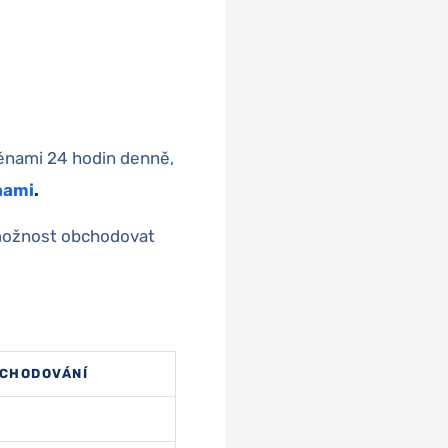
měnami 24 hodin denně,
nami
.
 možnost obchodovat
BCHODOVÁNÍ