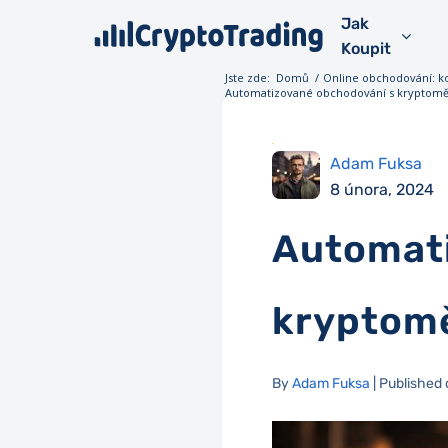
Jak
Koupit
Jste zde:
Domů
/
Online obchodování: k
Automatizované obchodování s kryptoměn
Adam Fuksa
8 února, 2024
Automati
kryptomě
By
Adam Fuksa
| Published