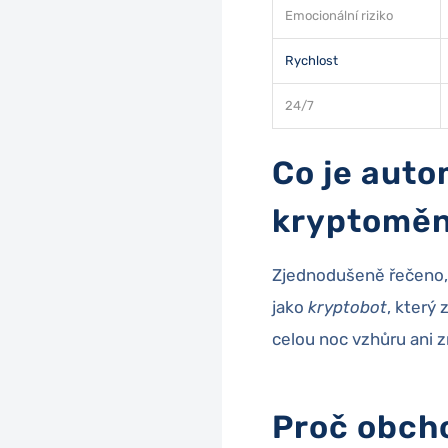
Emocionální riziko
Rychlost
24/7
Co je auto
kryptomě
Zjednodušeně řečeno,
jako
kryptobot
, který
celou noc vzhůru ani z
Proč obcho