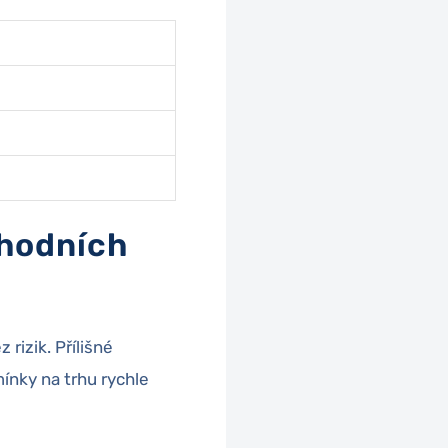
chodních
izik. Přílišné
nky na trhu rychle