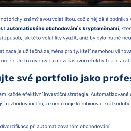
notoricky známý svou volatilitou, což z něj dělá podnik 
ekt
automatického obchodování s kryptoměnami
, kte
í způsob, jak této volatility využít, aniž by bylo nutné neu
atizace je užitečná zejména pro ty, kteří nemohou věnova
toměn. Je to rovnováha mezi časovou efektivitou a strate
jte své portfolio jako profe
adem každé efektivní investiční strategie. Automatizovan
jší rozhodování tím, že umožňuje kombinovat krátkodob
 diverzifikace při automatizovaném obchodování