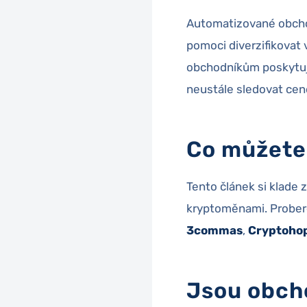
Automatizované obchod
pomoci diverzifikovat v
obchodníkům poskytuje
neustále sledovat cen
Co můžete
Tento článek si klad
kryptoměnami. Prober
3commas
,
Cryptoho
Jsou obch