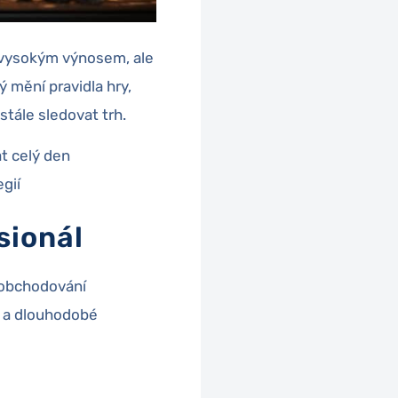
s vysokým výnosem, ale
rý mění pravidla hry,
stále sledovat trh.
t celý den
gií
sionál
é obchodování
é a dlouhodobé