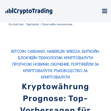
Du bist hier:
Startseite
/
Блокчейн технологии
BITCOIN
,
CARDANO
,
HABERLER
,
WIEDZA
,
БИТКОЙН
,
БЛОКЧЕЙН ТЕХНОЛОГИИ
,
КРИПТОВАЛУТИ
ПРОГНОЗИ
,
НОВИНИ
,
ОБУЧЕНИЕ
,
ПОРТФЕЙЛИ ЗА
КРИПТОВАЛУТИ
,
РЪКОВОДСТВО ЗА
КРИПТОВАЛУТИ
Kryptowährung
Prognose: Top-
Vorhersagen für