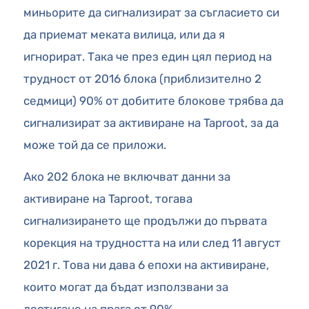
миньорите да сигнализират за съгласието си
да приемат меката вилица, или да я
игнорират. Така че през един цял период на
трудност от 2016 блока (приблизително 2
седмици) 90% от добитите блокове трябва да
сигнализират за активиране на Taproot, за да
може той да се приложи.
Ако 202 блока не включват данни за
активиране на Taproot, тогава
сигнализирането ще продължи до първата
корекция на трудността на или след 11 август
2021 г. Това ни дава 6 епохи на активиране,
които могат да бъдат използвани за