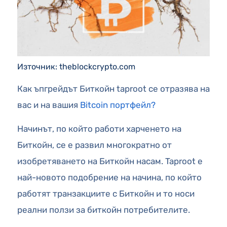
Източник: theblockcrypto.com
Как ъпгрейдът Биткойн taproot се отразява на
вас и на вашия
Bitcoin портфейл?
Начинът, по който работи харченето на
Биткойн, се е развил многократно от
изобретяването на Биткойн насам. Taproot е
най-новото подобрение на начина, по който
работят транзакциите с Биткойн и то носи
реални ползи за биткойн потребителите.