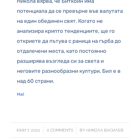
Никола вярва, че Биткойн има
потенциала да се превърне във валутата
на един обединен свят. Когато не
анализира крипто тенденциите, ще го
откриете да пътува с раница на гърба до
отдалечени места, като постоянно
разширява възгледа си за света и
неговите разнообразни култури. Бил е в
над 60 страни.
Mail
/
/
ЮНИ 7, 2021
0 COMMENTS
BY
НИКОЛА ВАСИЛЕВ