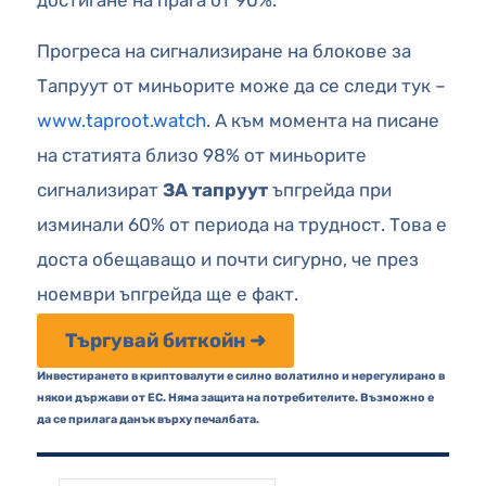
достигане на прага от 90%.
Прогреса на сигнализиране на блокове за
Тапруут от миньорите може да се следи тук –
www.taproot.watch
. А към момента на писане
на статията близо 98% от миньорите
сигнализират
ЗА тапруут
ъпгрейда при
изминали 60% от периода на трудност. Това е
доста обещаващо и почти сигурно, че през
ноември ъпгрейда ще е факт.
Търгувай биткойн ➜
Инвестирането в криптовалути е силно волатилно и нерегулирано в
някои държави от ЕС. Няма защита на потребителите. Възможно е
да се прилага данък върху печалбата.