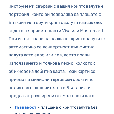
инструмент, свързан с вашия криптовалутен
портфейл, който ви позволява да плащате с
Биткойн или други криптовалути навсякъде,
където се приемат карти Visa или Mastercard.
При извършване на плащане, криптовалутите
автоматично се конвертират във фиатна
валута като евро или лев, което прави
използването ѝ толкова лесно, колкото с
обикновена дебитна карта. Тези карти се
приемат в милиони търговски обекти по
целия свят, включително в България, и
предлагат разширени възможности като:
Гъвкавост
– плащане с криптовалута без
ръчна конверсия;