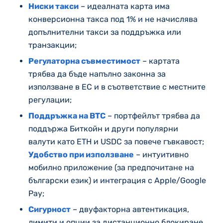
Ниски такси
– идеалната карта има
конверсионна такса под 1% и не начислява
допълнителни такси за поддръжка или
транзакции;
Регулаторна съвместимост
– картата
трябва да бъде напълно законна за
използване в ЕС и в съответствие с местните
регулации;
Поддръжка на BTC
– портфейлът трябва да
поддържа Биткойн и други популярни
валути като ETH и USDC за повече гъвкавост;
Удобство при използване
– интуитивно
мобилно приложение (за предпочитане на
български език) и интеграция с Apple/Google
Pay;
Сигурност
– двуфакторна автентикация,
лимити и опции за дистанционно блокиране