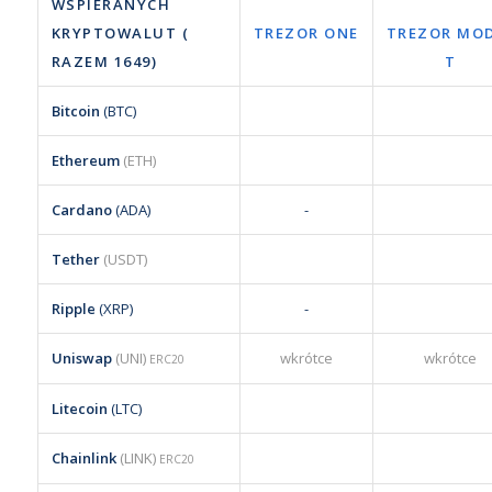
WSPIERANYCH
KRYPTOWALUT (
TREZOR ONE
TREZOR MO
RAZEM
1649
)
T
Bitcoin
(BTC)
Ethereum
(ETH)
Cardano
(ADA)
-
Tether
(USDT)
Ripple
(XRP)
-
Uniswap
(UNI)
wkrótce
wkrótce
ERC20
Litecoin
(LTC)
Chainlink
(LINK)
ERC20