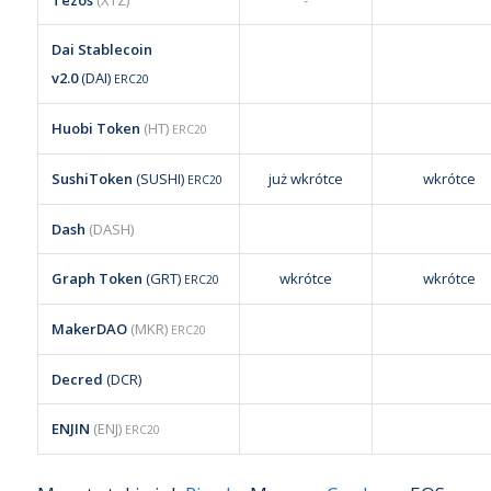
Tezos
(XTZ)
-
Dai Stablecoin
v2.0
(DAI)
ERC20
Huobi Token
(HT)
ERC20
SushiToken
(SUSHI)
już wkrótce
wkrótce
ERC20
Dash
(DASH)
Graph Token
(GRT)
wkrótce
wkrótce
ERC20
MakerDAO
(MKR)
ERC20
Decred
(DCR)
ENJIN
(ENJ)
ERC20