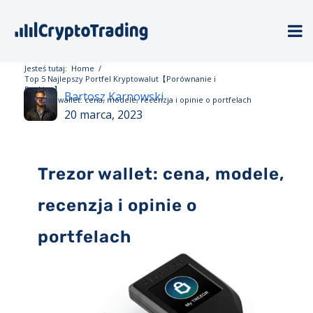
Jesteś tutaj:
Home
/
Top 5 Najlepszy Portfel Kryptowalut【Porównanie i
Ranking】
Bartosz Karnowski
/
Trezor wallet: cena, modele, recenzja i opinie o portfelach
20 marca, 2023
Trezor wallet: cena, modele,
recenzja i opinie o
portfelach