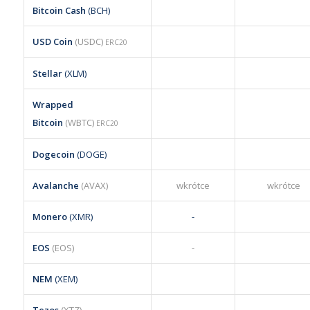
Bitcoin Cash
(BCH)
USD Coin
(USDC)
ERC20
Stellar
(XLM)
Wrapped
Bitcoin
(WBTC)
ERC20
Dogecoin
(DOGE)
Avalanche
(AVAX)
wkrótce
wkrótce
Monero
(XMR)
-
EOS
(EOS)
-
NEM
(XEM)