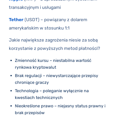
transakcyjnym i usługami
Tether
(USDT) – powiązany z dolarem
amerykańskim w stosunku 1:1
Jakie największe zagrożenia niesie za sobą
korzystanie z powyższych metod płatności?
Zmienność kursu – niestabilna wartość
rynkowa kryptowalut
Brak regulacji – niewystarczające przepisy
chroniące graczy
Technologia – poleganie wyłącznie na
kwestiach technicznych
Nieokreślone prawo – niejasny status prawny i
brak przepisów