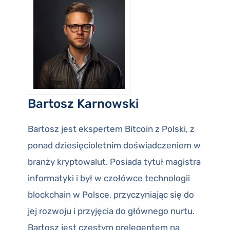
Bartosz Karnowski
Bartosz jest ekspertem Bitcoin z Polski, z
ponad dziesięcioletnim doświadczeniem w
branży kryptowalut. Posiada tytuł magistra
informatyki i był w czołówce technologii
blockchain w Polsce, przyczyniając się do
jej rozwoju i przyjęcia do głównego nurtu.
Bartosz jest częstym prelegentem na