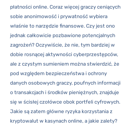
płatności online. Coraz więcej graczy ceniących
sobie anonimowość i prywatność wybiera
właśnie to narzędzie finansowe. Czy jest ono
jednak całkowicie pozbawione potencjalnych
zagrożeń? Oczywiście, że nie, tym bardziej w
dobie rosnącej aktywności cyberprzestępców,
ale z czystym sumieniem można stwierdzić, że
pod względem bezpieczeństwa i ochrony
danych osobowych graczy, poufnych informacji
o transakcjach i środków pieniężnych, znajduje
się w ścisłej czołówce obok portfeli cyfrowych.
Jakie są zatem główne ryzyka korzystania z
kryptowalut w kasynach online, a jakie zalety?