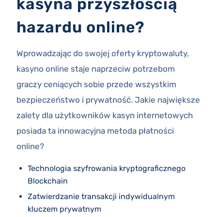
kasyna przyszłością
hazardu online?
Wprowadzając do swojej oferty kryptowaluty,
kasyno online staje naprzeciw potrzebom
graczy ceniących sobie przede wszystkim
bezpieczeństwo i prywatność. Jakie największe
zalety dla użytkowników kasyn internetowych
posiada ta innowacyjna metoda płatności
online?
Technologia szyfrowania kryptograficznego
Blockchain
Zatwierdzanie transakcji indywidualnym
kluczem prywatnym