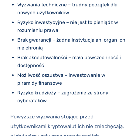
Wyzwania techniczne – trudny początek dla
nowych użytkowników
Ryzyko inwestycyjne – nie jest to pieniądz w
rozumieniu prawa
Brak gwarancji – żadna instytucja ani organ ich
nie chronią
Brak akceptowalności – mała powszechność i
dostępność
Możliwość oszustwa – inwestowanie w
piramidy finansowe
Ryzyko kradzieży – zagrożenie ze strony
cyberataków
Powyższe wyzwania stojące przed
użytkownikami kryptowalut ich nie zniechęcają,
a ich twórcy cały czas pracują nad ich