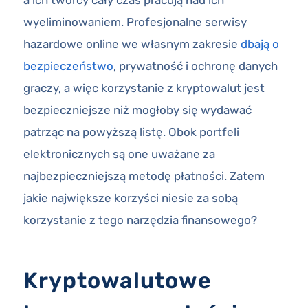
wyeliminowaniem. Profesjonalne serwisy
hazardowe online we własnym zakresie
dbają o
bezpieczeństwo
, prywatność i ochronę danych
graczy, a więc korzystanie z kryptowalut jest
bezpieczniejsze niż mogłoby się wydawać
patrząc na powyższą listę. Obok portfeli
elektronicznych są one uważane za
najbezpieczniejszą metodę płatności. Zatem
jakie największe korzyści niesie za sobą
korzystanie z tego narzędzia finansowego?
Kryptowalutowe