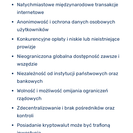
Natychmiastowe międzynarodowe transakcje
internetowe
Anonimowość i ochrona danych osobowych
użytkowników
Konkurencyjne opłaty i niskie lub nieistniejące
prowizje
Nieograniczona globalna dostępność zawsze i
wszędzie
Niezależność od instytucji państwowych oraz
bankowych
Wolność i możliwość omijania ograniczeń
rządowych
Zdecentralizowanie i brak pośredników oraz
kontroli
Posiadanie kryptowalut może być trafioną
inwestycją