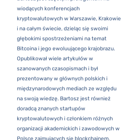
wiodących konferencjach
kryptowalutowych w Warszawie, Krakowie
i na całym świecie, dzieląc się swoimi
głębokimi spostrzeżeniami na temat
Bitcoina i jego ewoluującego krajobrazu.
Opublikował wiele artykułów w
szanowanych czasopismach i był
prezentowany w głównych polskich i
międzynarodowych mediach ze względu
na swoją wiedzę. Bartosz jest również
doradcą znanych startupów
kryptowalutowych i członkiem różnych
organizacji akademickich i zawodowych w
Polsce zajmujących się blockchainem.