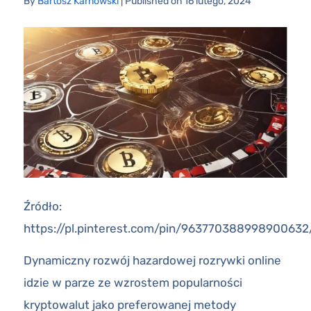
By
Bartosz Karnowski
| Published on 16 lutego, 2024
Źródło:
https://pl.pinterest.com/pin/963770388998900632
Dynamiczny rozwój hazardowej rozrywki online
idzie w parze ze wzrostem popularności
kryptowalut jako preferowanej metody