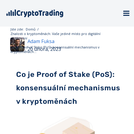
Jste zde:
Domů
/
Znalosti o kryptoměnách: Vaše jediné místo pro digitální
vzdělávání
Adam Fuksa
/
Co je Proof of Stake (PoS): konsensuální mechanismus v
20 února, 2023
kryptoměnách...
Co je Proof of Stake (PoS):
konsensuální mechanismus
v kryptoměnách