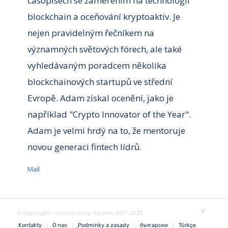
časopisech se zaměřením na technologii
blockchain a oceňování kryptoaktiv. Je
nejen pravidelným řečníkem na
významných světových fórech, ale také
vyhledávaným poradcem několika
blockchainových startupů ve střední
Evropě. Adam získal ocenění, jako je
například "Crypto Innovator of the Year".
Adam je velmi hrdý na to, že mentoruje
novou generaci fintech lídrů.
Mail
© Copyright - cryptotrading-bg.com 2017-2023
Kontakty
O nas
Podminky a zasady
български
Türkçe