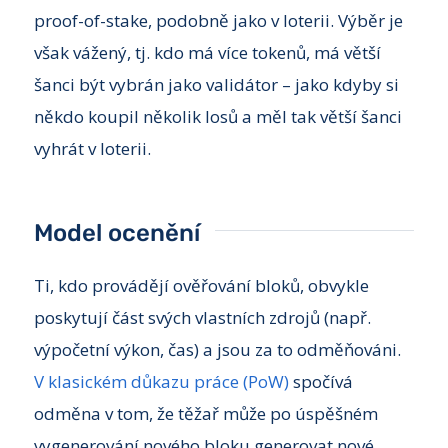
proof-of-stake, podobně jako v loterii. Výběr je
však vážený, tj. kdo má více tokenů, má větší
šanci být vybrán jako validátor – jako kdyby si
někdo koupil několik losů a měl tak větší šanci
vyhrát v loterii.
Model ocenění
Ti, kdo provádějí ověřování bloků, obvykle
poskytují část svých vlastních zdrojů (např.
výpočetní výkon, čas) a jsou za to odměňováni.
V klasickém důkazu práce (PoW)
spočívá
odměna v tom, že těžař může po úspěšném
vygenerování nového bloku generovat nové