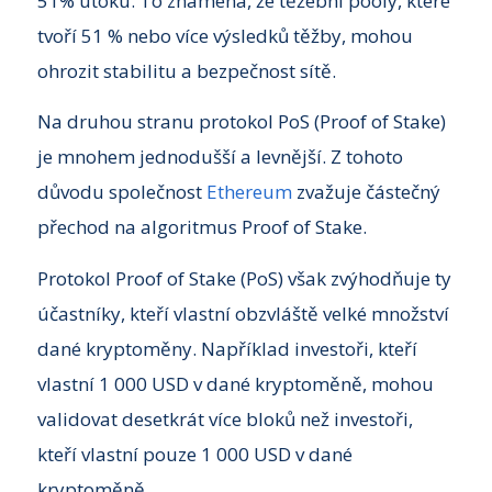
51% útoku. To znamená, že těžební pooly, které
tvoří 51 % nebo více výsledků těžby, mohou
ohrozit stabilitu a bezpečnost sítě.
Na druhou stranu protokol PoS (Proof of Stake)
je mnohem jednodušší a levnější. Z tohoto
důvodu společnost
Ethereum
zvažuje částečný
přechod na algoritmus Proof of Stake.
Protokol Proof of Stake (PoS) však zvýhodňuje ty
účastníky, kteří vlastní obzvláště velké množství
dané kryptoměny. Například investoři, kteří
vlastní 1 000 USD v dané kryptoměně, mohou
validovat desetkrát více bloků než investoři,
kteří vlastní pouze 1 000 USD v dané
kryptoměně.