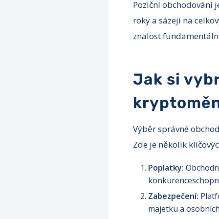
Poziční obchodování j
roky a sázejí na celko
znalost fundamentální 
Jak si vyb
kryptomě
Výběr správné obchodn
Zde je několik klíčovýc
Poplatky:
Obchodní 
konkurenceschopným
Zabezpečení:
Platf
majetku a osobních