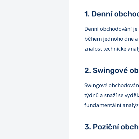
1. Denní obcho
Denní obchodování je 
během jednoho dne a 
znalost technické anal
2. Swingové o
Swingové obchodování 
týdnů a snaží se vydě
fundamentální analýzy 
3. Poziční obc