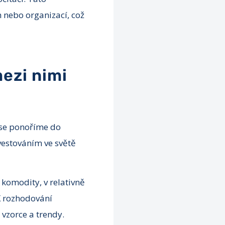
nebo organizací, což
mezi nimi
ž se ponoříme do
vestováním ve světě
komodity, v relativně
K rozhodování
vzorce a trendy.