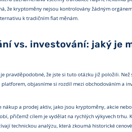
ná, že kryptoměny nejsou kontrolovány žádným orgánem 
alternativu k tradičním fiat měnám.
í vs. investování: jaký je 
 je pravděpodobné, že jste si tuto otázku již položili. Ne
a platforem, objasníme si rozdíl mezi obchodováním a in
 nákup a prodej aktiv, jako jsou kryptoměny, akcie nebo 
í, přičemž cílem je vydělat na rychlých výkyvech trhu. 
vají technickou analýzu, která zkoumá historické cenové 