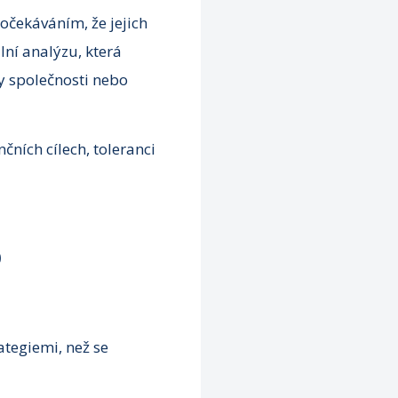
očekáváním, že jejich
ní analýzu, která
y společnosti nebo
čních cílech, toleranci
o
ategiemi, než se