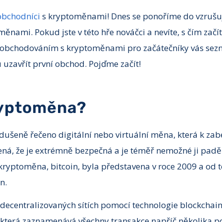
obchodníci
s kryptoměnami! Dnes se ponoříme do vzrušuj
nami. Pokud jste v této hře nováčci a nevíte, s čím začít,
 obchodováním s kryptoměnami pro začátečníky vás sezn
 uzavřít první obchod. Pojďme začít!
ryptoměna?
ušeně řečeno digitální nebo virtuální měna, která k zab
ená, že je extrémně bezpečná a je téměř nemožné ji paděl
ryptoměna, bitcoin, byla představena v roce 2009 a od té
n.
decentralizovaných sítích pomocí technologie blockchain,
, která zaznamenává všechny transakce napříč několika po