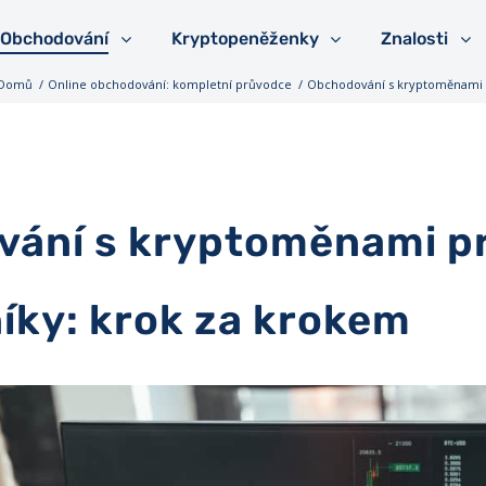
Obchodování
Kryptopeněženky
Znalosti
Domů
/
Online obchodování: kompletní průvodce
/
Obchodování s kryptoměnami p
3
ání s kryptoměnami p
íky: krok za krokem