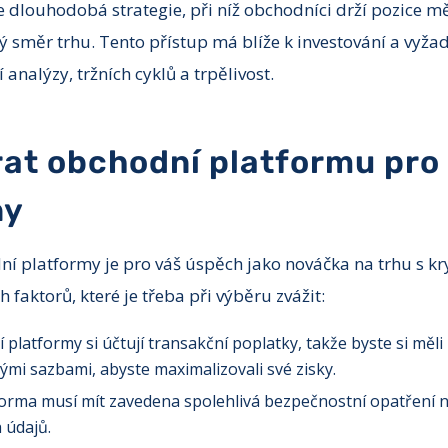
e dlouhodobá strategie, při níž obchodníci drží pozice 
vý směr trhu. Tento přístup má blíže k investování a vyž
analýzy, tržních cyklů a trpělivost.
rat obchodní platformu pro
ny
í platformy je pro váš úspěch jako nováčka na trhu s k
h faktorů, které je třeba při výběru zvážit:
platformy si účtují transakční poplatky, takže byste si měli 
i sazbami, abyste maximalizovali své zisky.
orma musí mít zavedena spolehlivá bezpečnostní opatření 
 údajů.