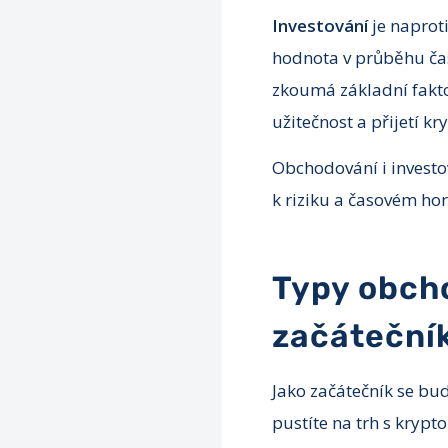
Investování
je naprot
hodnota v průběhu čas
zkoumá základní faktor
užitečnost a přijetí k
Obchodování i investov
k riziku a časovém hor
Typy obcho
začáteční
Jako začátečník se bu
pustíte na trh s krypt