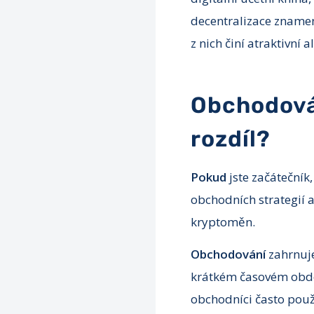
decentralizace zname
z nich činí atraktivní 
Obchodován
rozdíl?
Pokud
jste začátečník,
obchodních strategií 
kryptoměn.
Obchodování
zahrnuje
krátkém časovém obdob
obchodníci často použí