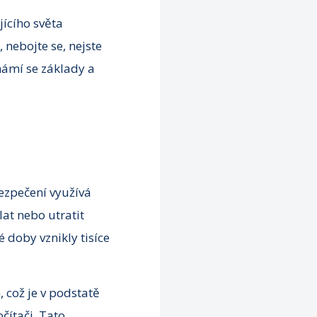
ícího světa
 nebojte se, nejste
ámí se základy a
ezpečení využívá
at nebo utratit
 doby vznikly tisíce
 což je v podstatě
čítači. Tato