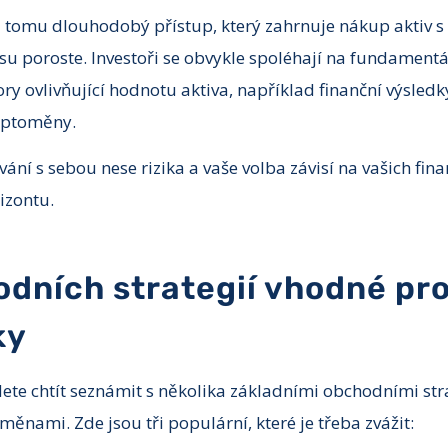
i tomu dlouhodobý přístup, který zahrnuje nákup aktiv s 
u poroste. Investoři se obvykle spoléhají na fundamentál
y ovlivňující hodnotu aktiva, například finanční výsledk
ryptoměny.
ání s sebou nese rizika a vaše volba závisí na vašich finan
izontu.
dních strategií vhodné pr
ky
dete chtít seznámit s několika základními obchodními str
oměnami. Zde jsou tři populární, které je třeba zvážit: