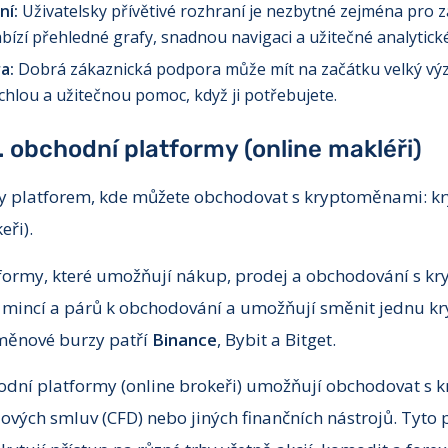
ní:
Uživatelsky přívětivé rozhraní je nezbytné zejména pro z
bízí přehledné grafy, snadnou navigaci a užitečné analytické
a:
Dobrá zákaznická podpora může mít na začátku velký význ
chlou a užitečnou pomoc, když ji potřebujete.
 obchodní platformy (online makléři)
ypy platforem, kde můžete obchodovat s kryptoměnami: k
eři).
formy, které umožňují nákup, prodej a obchodování s k
u mincí a párů k obchodování a umožňují směnit jednu k
měnové burzy patří
Binance
, Bybit a Bitget.
odní platformy (online brokeři) umožňují obchodovat s
lových smluv (CFD) nebo jiných finančních nástrojů. Tyto