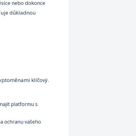
měsíce nebo dokonce
aduje důkladnou
ryptoměnami klíčový.
najít platformu s
na ochranu vašeho