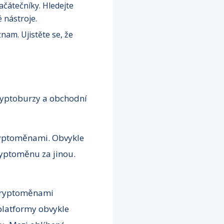
ačátečníky. Hledejte
 nástroje.
am. Ujistěte se, že
ryptoburzy a obchodní
ryptoměnami. Obvykle
ryptoměnu za jinou.
 kryptoměnami
 platformy obvykle