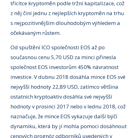
třicítce kryptoměn podle tržní kapitalizace, což
z něj činí jednu z nejlepších kryptoměn na trhu
s nejpozitivnějším dlouhodobým výhledem a
očekávaným růstem.
Od spuštění ICO společnosti EOS až po
současnou cenu 5,70 USD za minci přinesla
společnost EOS investorům 450% návratnost
investice. V dubnu 2018 dosáhla mince EOS své
nejvyšší hodnoty 22,89 USD, zatímco většina
ostatních kryptoaktiv dosáhla své nejvyšší
hodnoty v prosinci 2017 nebo v lednu 2018, což
naznačuje, že mince EOS vykazuje další býčí
dynamiku, která by jí mohla pomoci dosáhnout
cenových prognóz odborníků uvedených v