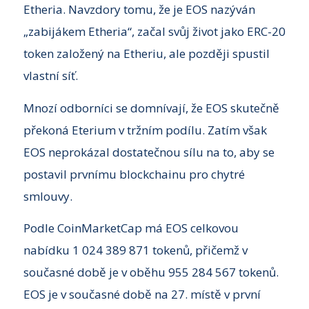
Etheria. Navzdory tomu, že je EOS nazýván
„zabijákem Etheria“, začal svůj život jako ERC-20
token založený na Etheriu, ale později spustil
vlastní síť.
Mnozí odborníci se domnívají, že EOS skutečně
překoná Eterium v tržním podílu. Zatím však
EOS neprokázal dostatečnou sílu na to, aby se
postavil prvnímu blockchainu pro chytré
smlouvy.
Podle CoinMarketCap má EOS celkovou
nabídku 1 024 389 871 tokenů, přičemž v
současné době je v oběhu 955 284 567 tokenů.
EOS je v současné době na 27. místě v první