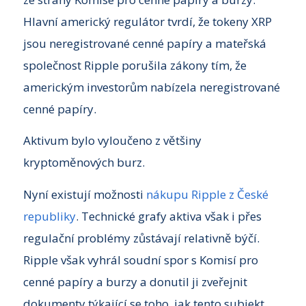
Hlavní americký regulátor tvrdí, že tokeny XRP
jsou neregistrované cenné papíry a mateřská
společnost Ripple porušila zákony tím, že
americkým investorům nabízela neregistrované
cenné papíry.
Aktivum bylo vyloučeno z většiny
kryptoměnových burz.
Nyní existují možnosti
nákupu Ripple z České
republiky
. Technické grafy aktiva však i přes
regulační problémy zůstávají relativně býčí.
Ripple však vyhrál soudní spor s Komisí pro
cenné papíry a burzy a donutil ji zveřejnit
dokumenty týkající se toho, jak tento subjekt