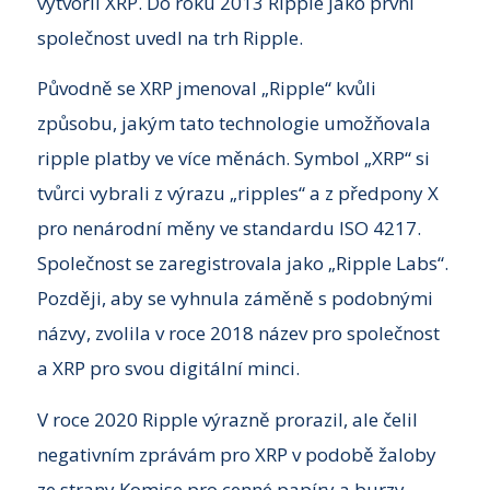
vytvořil XRP. Do roku 2013 Ripple jako první
společnost uvedl na trh Ripple.
Původně se XRP jmenoval „Ripple“ kvůli
způsobu, jakým tato technologie umožňovala
ripple platby ve více měnách. Symbol „XRP“ si
tvůrci vybrali z výrazu „ripples“ a z předpony X
pro nenárodní měny ve standardu ISO 4217.
Společnost se zaregistrovala jako „Ripple Labs“.
Později, aby se vyhnula záměně s podobnými
názvy, zvolila v roce 2018 název pro společnost
a XRP pro svou digitální minci.
V roce 2020 Ripple výrazně prorazil, ale čelil
negativním zprávám pro XRP v podobě žaloby
ze strany Komise pro cenné papíry a burzy.