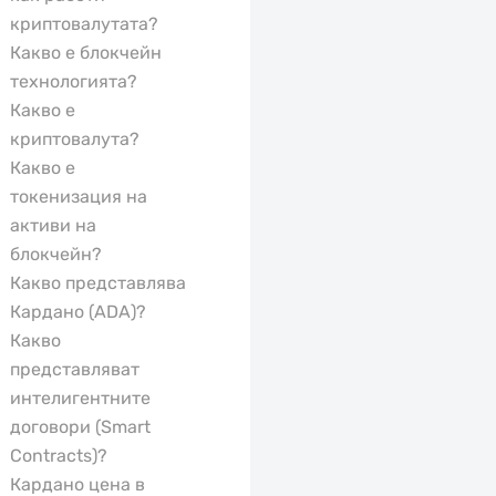
криптовалутата?
Какво е блокчейн
технологията?
Какво е
криптовалута?
Какво е
токенизация на
активи на
блокчейн?
Какво представлява
Кардано (ADA)?
Какво
представляват
интелигентните
договори (Smart
Contracts)?
Кардано цена в