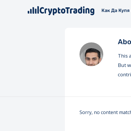
Как Да Купя
Ab
This 
But w
contr
Sorry, no content match