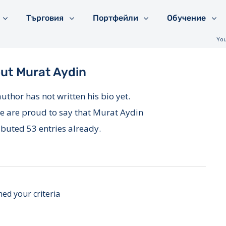
Търговия
Портфейли
Обучение
You
out
Murat Aydin
author has not written his bio yet.
e are proud to say that
Murat Aydin
ibuted 53 entries already.
ed your criteria