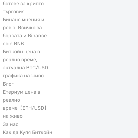
ботове за крипто
търговия
Бинанс мнения и
ревю. Всичко за
борсата и Binance
coin BNB
Биткойн цена в
реално време,
актуална BTC/USD
графика на живо
Блог
Етериум цена в
реално
време【ETH/USD】
на живо
За нас
Как да Купя Биткойн