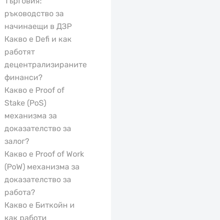
Търговия:
ръководство за
начинаещи в ДЗР
Какво е Defi и как
работят
децентрализираните
финанси?
Какво е Proof of
Stake (PoS)
механизма за
доказателство за
залог?
Какво е Proof of Work
(PoW) механизма за
доказателство за
работа?
Какво е Биткойн и
как работи