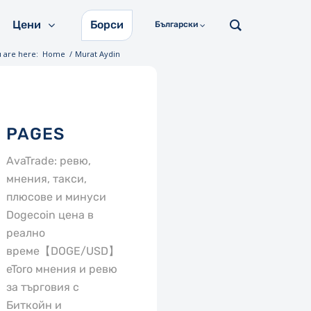
Цени
Борси
Български
 are here:
Home
/
Murat Aydin
PAGES
AvaTrade: ревю,
мнения, такси,
плюсове и минуси
Dogecoin цена в
реално
време【DOGE/USD】
eToro мнения и ревю
за търговия с
Биткойн и