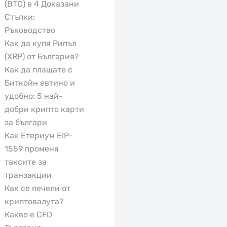
(BTC) в 4 Доказани
Стъпки:
Ръководство
Как да купя Рипъл
(XRP) от България?
Как да плащате с
Биткойн евтино и
удобно: 5 най-
добри крипто карти
за българи
Как Етериум EIP-
1559 променя
таксите за
транзакции
Как се печели от
криптовалута?
Какво е CFD