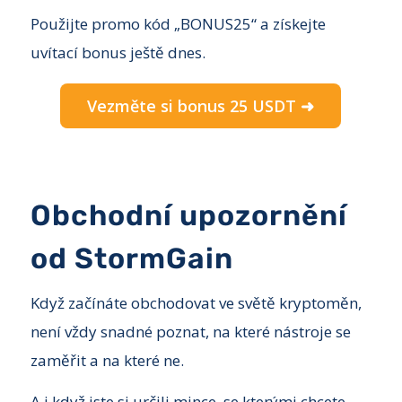
Použijte promo kód „BONUS25“ a získejte
uvítací bonus ještě dnes.
Vezměte si bonus 25 USDT ➜
Obchodní upozornění
od StormGain
Když začínáte obchodovat ve světě kryptoměn,
není vždy snadné poznat, na které nástroje se
zaměřit a na které ne.
A i když jste si určili mince, se kterými chcete