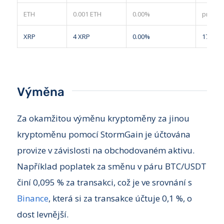
ETH
0.001 ETH
0.00%
pryč
XRP
4 XRP
0.00%
170 XR
Výměna
Za okamžitou výměnu kryptoměny za jinou
kryptoměnu pomocí StormGain je účtována
provize v závislosti na obchodovaném aktivu.
Například poplatek za směnu v páru BTC/USDT
činí 0,095 % za transakci, což je ve srovnání s
Binance
, která si za transakce účtuje 0,1 %, o
dost levnější.