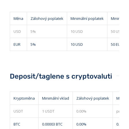
Měna
Zálohový poplatek
Minimální poplatek
Minimální
USD
5%
10 USD
50 USD
EUR
5%
10 USD
50 EUR
Deposit/taglene s cryptovaluti
Kryptoměna
Minimální vklad
Zálohový poplatek
Minimá
USDT
1 USDT
0.00%
pryč
BTC
0.00003 BTC
0.00%
0.0014