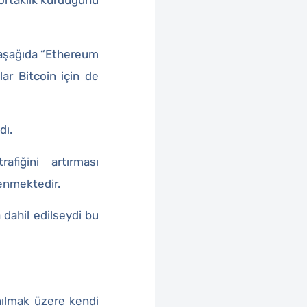
 ortaklık kurduğunu
e aşağıda “Ethereum
lar Bitcoin için de
dı.
afiğini artırması
enmektedir.
 dahil edilseydi bu
anılmak üzere kendi