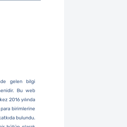
nde gelen bilgi
menidir. Bu web
 kez 2016 yılında
 para birimlerine
 katkıda bulundu.
 bir bütün olarak