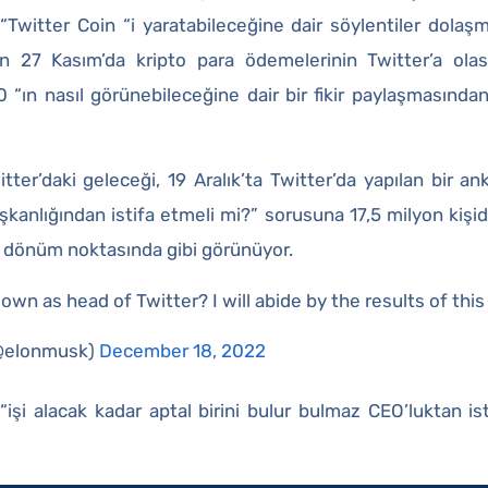
 “Twitter Coin “i yaratabileceğine dair söylentiler dola
ın 27 Kasım’da kripto para ödemelerinin Twitter’a ol
0 “ın nasıl görünebileceğine dair bir fikir paylaşmasından
ter’daki geleceği, 19 Aralık’ta Twitter’da yapılan bir ank
aşkanlığından istifa etmeli mi?” sorusuna 17,5 milyon kişid
r dönüm noktasında gibi görünüyor.
own as head of Twitter? I will abide by the results of this 
(@elonmusk)
December 18, 2022
şi alacak kadar aptal birini bulur bulmaz CEO’luktan ist