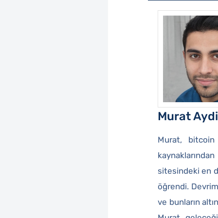
Murat Ayd
Murat, bitcoin
kaynaklarından
sitesindeki en d
öğrendi. Devrim 
ve bunların altı
Murat, geleceğin