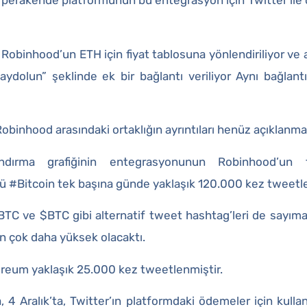
a perakende platformunun bu entegrasyon için Twitter ile
r Robinhood’un ETH için fiyat tablosuna yönlendiriliyor v
aydolun” şeklinde ek bir bağlantı veriliyor Aynı bağlantı
obinhood arasındaki ortaklığın ayrıntıları henüz açıklanma
landırma grafiğinin entegrasyonunun Robinhood’un tr
 #Bitcoin tek başına günde yaklaşık 120.000 kez tweetl
 BTC ve $BTC gibi alternatif tweet hashtag’leri de sayıma
 çok daha yüksek olacaktı.
reum yaklaşık 25.000 kez tweetlenmiştir.
, 4 Aralık’ta, Twitter’ın platformdaki ödemeler için kull