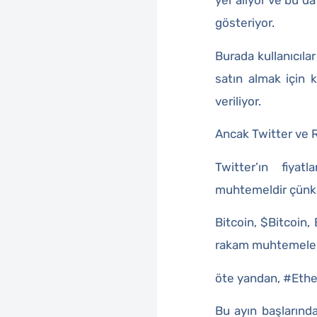
yer alıyor ve bu d
gösteriyor.
Burada kullanıcıla
satın almak için k
veriliyor.
Ancak Twitter ve R
Twitter’ın fiyat
muhtemeldir çünkü
Bitcoin, $Bitcoin,
rakam muhtemelen
öte yandan, #Ethe
Bu ayın başlarında