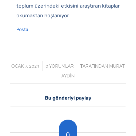
toplum üzerindeki etkisini araştıran kitaplar
okumaktan hoşlanıyor.
Posta
/
/
OCAK 7, 2023
0 YORUMLAR
TARAFINDAN
MURAT
AYDIN
Bu gönderiyi paylaş
0