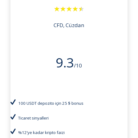
CFD, Cüzdan
9.3
/10
100 USDT depozito için 25 $ bonus
Ticaret sinyalleri
%12’ye kadar kripto faizi