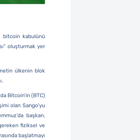
, bitcoin kabulünü
sı” oluşturmak yer
etin ülkenin blok
ı.
a Bitcoin’in (BTC)
işimi olan Sango’yu
Temmuz’da başkan,
gereken fiziksel ve
 sırasında başlatmayı