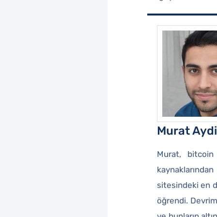
Murat Ayd
Murat, bitcoin
kaynaklarından
sitesindeki en d
öğrendi. Devrim 
ve bunların altı