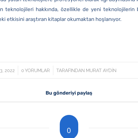
 teknolojileri hakkında, özellikle de yeni teknolojilerin
i etkisini araştıran kitaplar okumaktan hoşlanıyor.
/
, 2022
0 YORUMLAR
TARAFINDAN
MURAT AYDIN
Bu gönderiyi paylaş
0