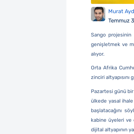
Murat Ayd
Temmuz 3
Sango projesinin 
genişletmek ve me
alıyor.
Orta Afrika Cumh
zinciri altyapısını
Pazartesi günü bir
ülkede yasal ihale
başlatacağını sö
kabine üyeleri ve 
dijital altyapının y