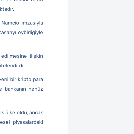
ktadır.
 Namcio imzasıyla
sarıyı oybirliğiyle
edilmesine ilişkin
itelendirdi.
ni bir kripto para
 ve bankanın henüz
lk ülke oldu, ancak
esel piyasalardaki