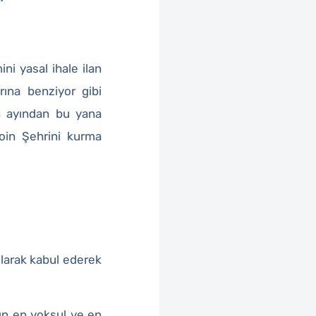
ni yasal ihale ilan
rına benziyor gibi
an ayından bu yana
coin Şehrini kurma
olarak kabul ederek
ın en yoksul ve en