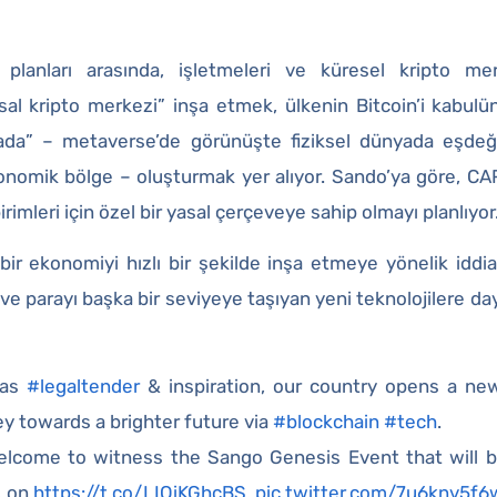
planları arasında, işletmeleri ve küresel kripto mer
sal kripto merkezi” inşa etmek, ülkenin Bitcoin’i kabul
 ada” – metaverse’de görünüşte fiziksel dünyada eşdeğ
konomik bölge – oluşturmak yer alıyor. Sando’ya göre, C
irimleri için özel bir yasal çerçeveye sahip olmayı planlıyor
 bir ekonomiyi hızlı bir şekilde inşa etmeye yönelik iddialı
e parayı başka bir seviyeye taşıyan yeni teknolojilere daya
as
#legaltender
& inspiration, our country opens a new
ey towards a brighter future via
#blockchain
#tech
.
elcome to witness the Sango Genesis Event that will 
, on
https://t.co/LIQiKGhcBS
.
pic.twitter.com/7u6knv5f6