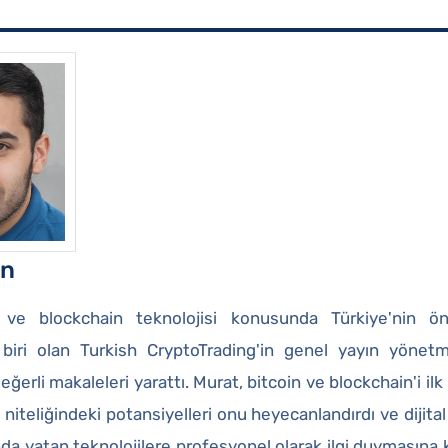
in
 ve blockchain teknolojisi konusunda Türkiye'nin ö
 biri olan Turkish CryptoTrading'in genel yayın yönet
eğerli makaleleri yarattı. Murat, bitcoin ve blockchain'i ilk
niteliğindeki potansiyelleri onu heyecanlandırdı ve dijital
nda yatan teknolojilere profesyonel olarak ilgi duymasına