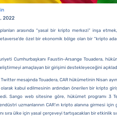
in
, 2022
planları arasında “yasal bir kripto merkezi” inşa etmek
taverse’de özel bir ekonomik bölge olan bir “kripto ada
uriyeti Cumhurbaşkanı Faustin-Arsange Touadera, hüküm
 geliştirmeyi amaçlayan bir girişimi destekleyeceğini açıklad
 Twitter mesajında Touadera, CAR hükümetinin Nisan ayınd
 olarak kabul edilmesinin ardından önerilen bir kripto gir
yledi. Sango web sitesine göre, hükümet programı 3 
endüstri uzmanlarının CAR’ın kripto alanına girmesi için 
anı sıra ülke için yasal çerçeveyi tartışacakları bir etkinlik