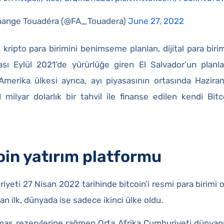
hange Touadéra (@FA_Touadera)
June 27, 2022
kripto para birimini benimseme planları, dijital para birimi
sı Eylül 2021’de yürürlüğe giren El Salvador’un planla
Amerika ülkesi ayrıca, ayı piyasasının ortasında Hazir
milyar dolarlık bir tahvil ile finanse edilen kendi Bit
oin yatırım platformu
iyeti 27 Nisan 2022 tarihinde bitcoin’i resmi para birimi 
an ilk, dünyada ise sadece ikinci ülke oldu.
lmas rezervlerine rağmen Orta Afrika Cumhuriyeti dünyan