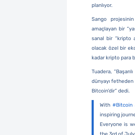
planlıyor.
Sango projesinin 
amaçlayan bir “ya
sanal bir “kripto
olacak özel bir e
kadar kripto para b
Tuadera, “Başarılı
dünyayı fetheden v
Bitcoin’dir” dedi.
With
#Bitcoin
inspiring journ
Everyone is w
the 3rd of July