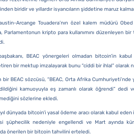
inden biridir ve yıllardır isyancıların şiddetine maruz kalma
ustin-Arcange Touadera’nın özel kalem müdürü Obed
, Parlamentonun kripto para kullanımını düzenleyen bir ta
di.
başbakanı, BEAC yönergeleri olmadan bitcoin’in kabul 
etiren bir mektup imzalayarak bunu “ciddi bir ihlal” olarak n
 bir BEAC sözcüsü, “BEAC, Orta Afrika Cumhuriyeti’nde ye
dildiğini kamuoyuyla eş zamanlı olarak öğrendi” dedi
mediğini sözlerine ekledi.
yıl dünyada bitcoin’i yasal ödeme aracı olarak kabul eden i
i şüphecilik nedeniyle engellendi ve Mart ayında kür
a önerilen bir bitcoin tahvilini erteledi.