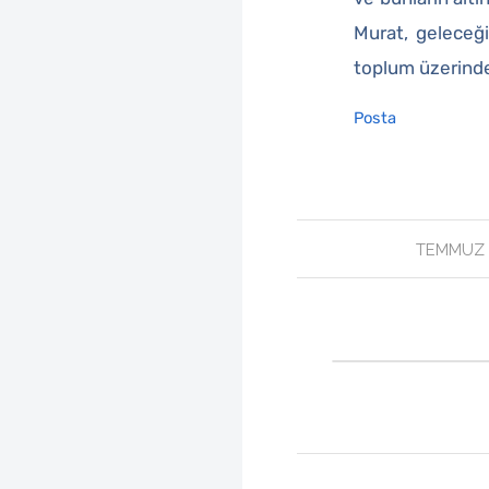
Murat, geleceğin
toplum üzerindek
Posta
/
TEMMUZ 3