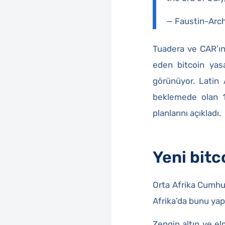
— Faustin-Arc
Tuadera ve CAR’ın 
eden bitcoin yasa
görünüyor. Latin 
beklemede olan 1 
planlarını açıkladı.
Yeni bitc
Orta Afrika Cumhur
Afrika’da bunu yap
Zengin altın ve e