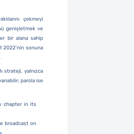
aklılarını çekmeyi
ünü genişletmek ve
er bir alana sahip
AR 2022’nin sonuna
.
 strateji, yalnızca
nabilir; parola ise
 chapter in its
be broadcast on
w