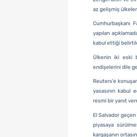
az gelişmiş ülkeler
Cumhurbaşkanı Fa
yapılan açıklamada
kabul ettiği belirtil
Ülkenin iki eski 
endişelerini dile g
Reuters’e konuşan
yasasının kabul e
resmi bir yanıt ver
El Salvador geçen 
piyasaya sürülmes
kargaşanın ortasınd